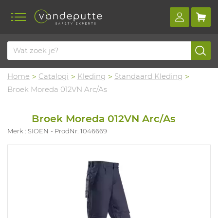
Home
Catalogi
Kleding
Standaard Kleding
Broek Moreda 012VN Arc/As
Broek Moreda 012VN Arc/As
Merk : SIOEN
ProdNr. 1046669