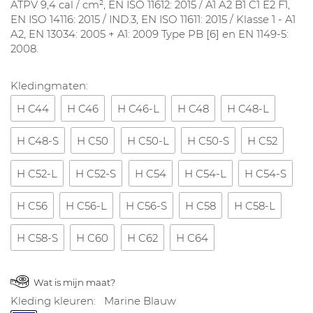
ATPV 9,4 cal / cm², EN ISO 11612: 2015 / A1 A2 B1 C1 E2 F1,
EN ISO 14116: 2015 / IND.3, EN ISO 11611: 2015 / Klasse 1 - A1
A2, EN 13034: 2005 + A1: 2009 Type PB [6] en EN 1149-5:
2008.
Kledingmaten:
H C44
H C46
H C46-L
H C48
H C48-L
H C48-S
H C50
H C50-L
H C50-S
H C52
H C52-L
H C52-S
H C54
H C54-L
H C54-S
H C56
H C56-L
H C56-S
H C58
H C58-L
H C58-S
H C60
H C62
H C64
Wat is mijn maat?
Kleding kleuren:
Marine Blauw