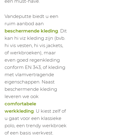
een must-have.
1046669008
Broek Moreda 012VN Arc/As
H C
1046669024
Broek Moreda 012VN Arc/As
H C5
Vandeputte biedt u een
1046669023
Broek Moreda 012VN Arc/As
H C5
ruim aanbod aan
beschermende kleding
. Dit
1046669009
Broek Moreda 012VN Arc/As
H C
kan hi viz kleding zijn (bvb.
1046669010
Broek Moreda 012VN Arc/As
H C
hi vis vesten, hi vis jackets,
1046669011
Broek Moreda 012VN Arc/As
H C
of werkbroeken), maar
even goed regenkleding
conform EN 343, of kleding
met vlamvertragende
eigenschappen. Naast
beschermende kleding
leveren we ook
comfortabele
werkkleding
. U kiest zelf of
u gaat voor een klassieke
polo, een trendy werkbroek
of een basis werkvest.