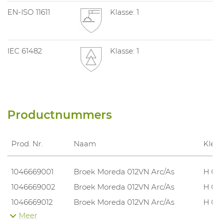
EN-ISO 11611
Klasse: 1
IEC 61482
Klasse: 1
Productnummers
Prod. Nr.
Naam
Kle
1046669001
Broek Moreda 012VN Arc/As
H C
1046669002
Broek Moreda 012VN Arc/As
H C
1046669012
Broek Moreda 012VN Arc/As
H C4
Meer
1046669003
Broek Moreda 012VN Arc/As
H C