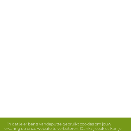
Fijn dat je er bent! Vandeputte gebruikt cookies om jouw
ervaring op onze website te verbeteren. Dankzij cookies kan je