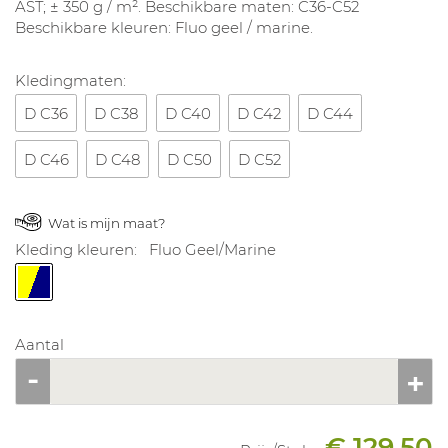
AST; ± 350 g / m². Beschikbare maten: C36-C52
Beschikbare kleuren: Fluo geel / marine.
Kledingmaten:
D C36
D C38
D C40
D C42
D C44
D C46
D C48
D C50
D C52
Wat is mijn maat?
Kleding kleuren:
Fluo Geel/Marine
Aantal
€ 129.50