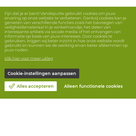
Fijn dat je er bent! Vandeputte gebruikt cookies om jouw
ervaring op onze website te verbeteren. Dankzij cookies kan je
genieten van verschillende functies zoals het toevoegen van
veiligheidsmateriaal in je winkelmandje, het delen van
interessante artikels via sociale media of het ontvangen van
informatie op basis van jouw interesses. Door cookies te
gebruiken, krijgen wij beter inzicht in hoe onze website wordt
gebruikt en kunnen we de werking ervan beter afstemmen op
jouw noden.
Klik hier voor meer uitleg
Cookie-instellingen aanpassen
Alles accepteren
Alleen functionele cookies
Over Vandeputte
Blog
Contacteer ons