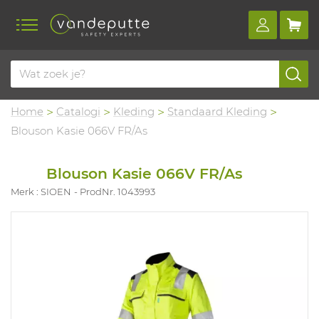
Home
Catalogi
Kleding
Standaard Kleding
Blouson Kasie 066V FR/As
Blouson Kasie 066V FR/As
Merk : SIOEN
ProdNr. 1043993