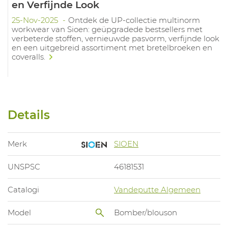
en Verfijnde Look
25-Nov-2025
Ontdek de UP-collectie multinorm
workwear van Sioen: geüpgradede bestsellers met
verbeterde stoffen, vernieuwde pasvorm, verfijnde look
en een uitgebreid assortiment met bretelbroeken en
coveralls.
Details
Merk
SIOEN
UNSPSC
46181531
Catalogi
Vandeputte Algemeen
Model
Bomber/blouson