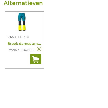
Alternatieven
VAN HEURCK
B
roek dames ambu sirona 11923
ProdNr. 1042805