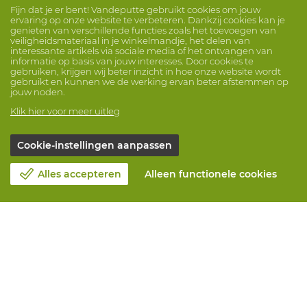
Fijn dat je er bent! Vandeputte gebruikt cookies om jouw
ervaring op onze website te verbeteren. Dankzij cookies kan je
genieten van verschillende functies zoals het toevoegen van
veiligheidsmateriaal in je winkelmandje, het delen van
interessante artikels via sociale media of het ontvangen van
informatie op basis van jouw interesses. Door cookies te
gebruiken, krijgen wij beter inzicht in hoe onze website wordt
gebruikt en kunnen we de werking ervan beter afstemmen op
jouw noden.
Klik hier voor meer uitleg
Cookie-instellingen aanpassen
Alles accepteren
Alleen functionele cookies
Over Vandeputte
Blog
Contacteer ons
Maak een afspraak 📆