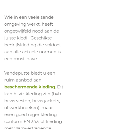
1042799014
BROEK AMBU SIRONA 11718
H B62
1042799015
BROEK AMBU SIRONA 11718
H B64
Wie in een veeleisende
1042799062
BROEK AMBU SIRONA 11718
H B66
omgeving werkt, heeft
ongetwijfeld nood aan de
juiste kledij. Geschikte
bedrijfskleding die voldoet
aan alle actuele normen is
een must-have.
Vandeputte biedt u een
ruim aanbod aan
beschermende kleding
. Dit
kan hi viz kleding zijn (bvb.
hi vis vesten, hi vis jackets,
of werkbroeken), maar
even goed regenkleding
conform EN 343, of kleding
met vlamvertragende