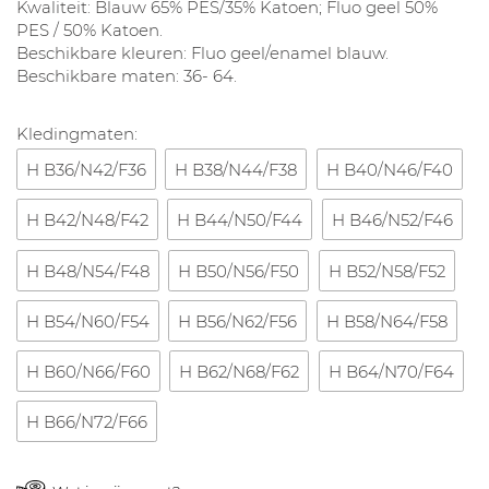
Kwaliteit: Blauw 65% PES/35% Katoen; Fluo geel 50%
PES / 50% Katoen.
Beschikbare kleuren: Fluo geel/enamel blauw.
Beschikbare maten: 36- 64.
Kledingmaten:
H B36/N42/F36
H B38/N44/F38
H B40/N46/F40
H B42/N48/F42
H B44/N50/F44
H B46/N52/F46
H B48/N54/F48
H B50/N56/F50
H B52/N58/F52
H B54/N60/F54
H B56/N62/F56
H B58/N64/F58
H B60/N66/F60
H B62/N68/F62
H B64/N70/F64
H B66/N72/F66