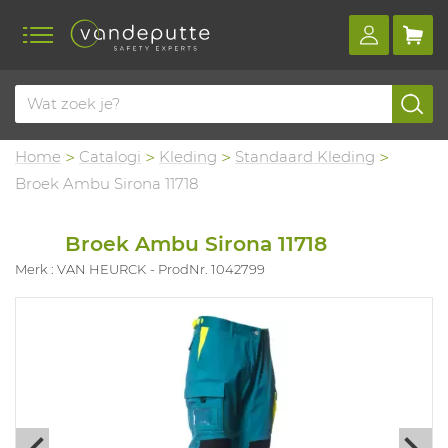
Home
Catalogi
Kleding
Standaard Kleding
Broek Ambu Sirona 11718
Broek Ambu Sirona 11718
Merk : VAN HEURCK
ProdNr. 1042799