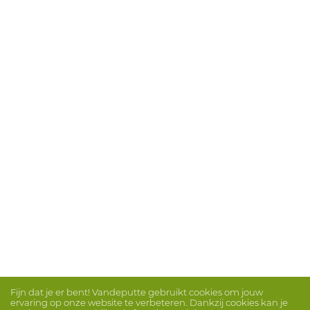
Fijn dat je er bent! Vandeputte gebruikt cookies om jouw
ervaring op onze website te verbeteren. Dankzij cookies kan je