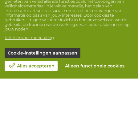
genieten van verschillende functies zoals het toevoegen van
veiligheidsmateriaal in je winkelmandje, het delen van
interessante artikels via sociale media of het ontvangen van
informatie op basis van jouw interesses. Door cookies te
gebruiken, krijgen wij beter inzicht in hoe onze website wordt
gebruikt en kunnen we de werking ervan beter afstemmen op
jouw noden.
Klik hier voor meer uitleg
Cookie-instellingen aanpassen
Alles accepteren
Alleen functionele cookies
Over Vandeputte
Blog
Contacteer ons
Maak een afspraak 📆
Maatschappelijk Verantwoord Ondernemen