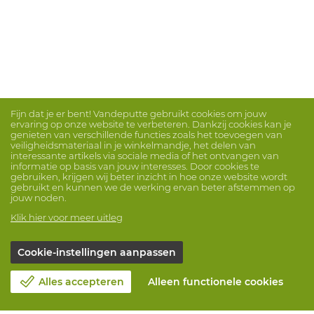
Fijn dat je er bent! Vandeputte gebruikt cookies om jouw
ervaring op onze website te verbeteren. Dankzij cookies kan je
genieten van verschillende functies zoals het toevoegen van
veiligheidsmateriaal in je winkelmandje, het delen van
interessante artikels via sociale media of het ontvangen van
informatie op basis van jouw interesses. Door cookies te
gebruiken, krijgen wij beter inzicht in hoe onze website wordt
gebruikt en kunnen we de werking ervan beter afstemmen op
jouw noden.
Klik hier voor meer uitleg
Cookie-instellingen aanpassen
Alles accepteren
Alleen functionele cookies