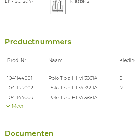
EN-ISO 20471
Klasse: 2
Productnummers
Prod. Nr.
Naam
Kleding
1041144001
Polo Tiola HI-Vi 3881A
S
1041144002
Polo Tiola HI-Vi 3881A
M
1041144003
Polo Tiola HI-Vi 3881A
L
Meer
1041144004
Polo Tiola HI-Vi 3881A
XL
1041144005
Polo Tiola HI-Vi 3881A
XXL
1041144006
Polo Tiola HI-Vi 3881A
3XL
Documenten
1041144007
Polo Tiola HI-Vi 3881A
S