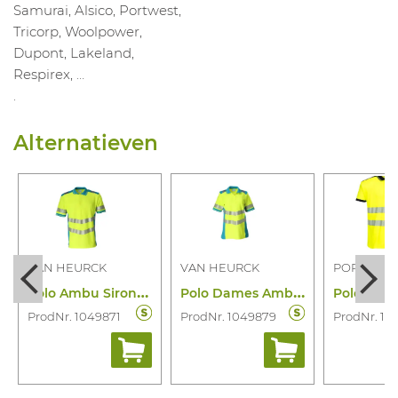
Samurai, Alsico, Portwest,
Tricorp, Woolpower,
Dupont, Lakeland,
Respirex, …
.
Alternatieven
VAN HEURCK
VAN HEURCK
PORTWES
P
olo Ambu Sirona 13553
P
olo Dames Ambu Sirona 13554
ProdNr. 1049871
ProdNr. 1049879
ProdNr. 10