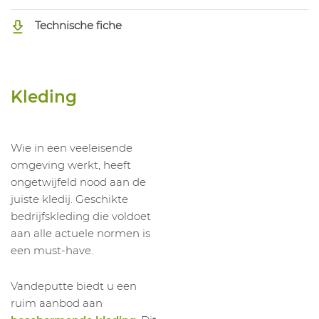
1041144008
Polo Tiola HI-Vi 3881A
M
Technische fiche
1041144009
Polo Tiola HI-Vi 3881A
L
1041144010
Polo Tiola HI-Vi 3881A
XL
1041144011
Polo Tiola HI-Vi 3881A
XXL
Kleding
1041144012
Polo Tiola HI-Vi 3881A
3XL
Wie in een veeleisende
omgeving werkt, heeft
ongetwijfeld nood aan de
juiste kledij. Geschikte
bedrijfskleding die voldoet
aan alle actuele normen is
een must-have.
Vandeputte biedt u een
ruim aanbod aan