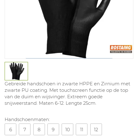
Gebreide handschoen in zwarte HPPE en Zirnium met
zwarte PU coating. Met touchscreen functie op de top
van de duim en wijsvinger. Extreem goede
snijweerstand. Maten 6-12. Lengte 25cm.
Handschoenmaten:
6
7
8
9
10
11
12