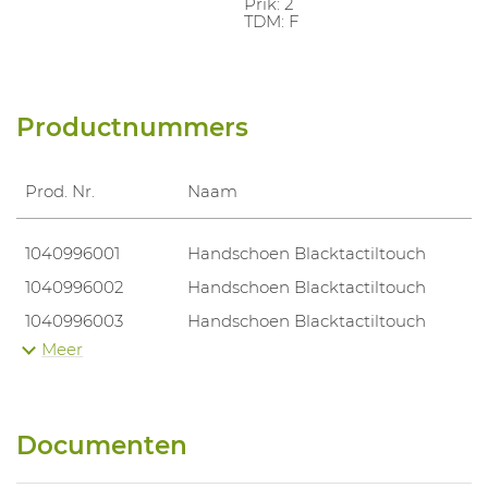
Prik: 2
TDM: F
Productnummers
Prod. Nr.
Naam
1040996001
Handschoen Blacktactiltouch
1040996002
Handschoen Blacktactiltouch
1040996003
Handschoen Blacktactiltouch
Meer
1040996004
Handschoen Blacktactiltouch
1040996005
Handschoen Blacktactiltouch
1040996006
Handschoen Blacktactiltouch
Documenten
1040996007
Handschoen Blacktactiltouch