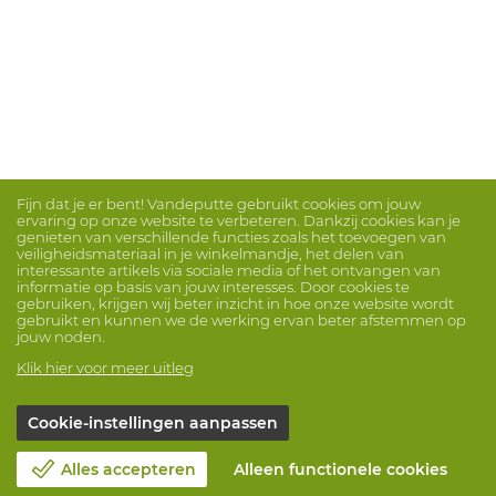
Fijn dat je er bent! Vandeputte gebruikt cookies om jouw
ervaring op onze website te verbeteren. Dankzij cookies kan je
genieten van verschillende functies zoals het toevoegen van
veiligheidsmateriaal in je winkelmandje, het delen van
interessante artikels via sociale media of het ontvangen van
informatie op basis van jouw interesses. Door cookies te
gebruiken, krijgen wij beter inzicht in hoe onze website wordt
gebruikt en kunnen we de werking ervan beter afstemmen op
jouw noden.
Klik hier voor meer uitleg
Cookie-instellingen aanpassen
Alles accepteren
Alleen functionele cookies