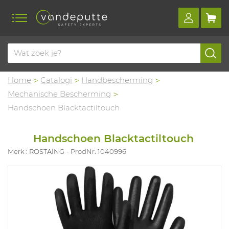
Home
Catalogi
Handbescherming
Mechanische Bescherming
Handschoen Blacktactiltouch
Handschoen Blacktactiltouch
Merk : ROSTAING
ProdNr. 1040996