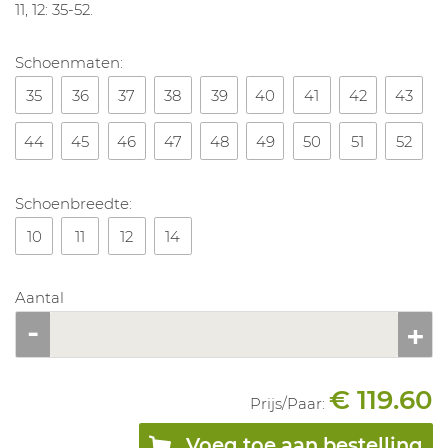
11, 12: 35-52.
Schoenmaten:
35
36
37
38
39
40
41
42
43
44
45
46
47
48
49
50
51
52
Schoenbreedte:
10
11
12
14
Aantal
€ 119.60
Prijs/
Paar
:
Voeg toe aan bestelling