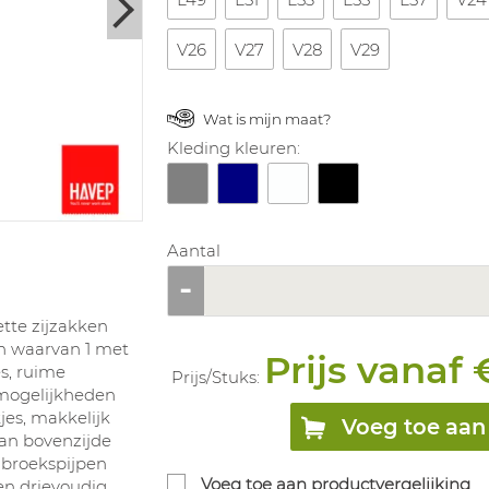
V26
V27
V28
V29
Wat is mijn maat?
Kleding kleuren:
Aantal
ette zijzakken
en waarvan 1 met
Prijs vanaf 
s, ruime
Prijs/
Stuks
:
gmogelijkheden
jes, makkelijk
Voeg toe aan 
an bovenzijde
 broekspijpen
Voeg toe aan productvergelijking
en drievoudig