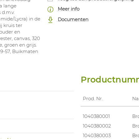
a lange
Meer info
 d.m.v.
mide/Lycra) in de
Documenten
 kruis ter
houder en
ester, canvas, 320
, groen en grijs.
49-57, Buikmaten
Productnum
Prod. Nr.
N
1040380001
Br
1040380002
Br
1040380003
Br