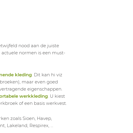
1040380037
Br
1040380038
Br
1040380039
Br
1040380040
Br
1040380041
Br
wijfeld nood aan de juiste
1040380042
Br
le actuele normen is een must-
1040380013
Br
1040380014
Br
mende kleding
. Dit kan hi viz
1040380015
Br
werkbroeken), maar even goed
1040380016
Br
mvertragende eigenschappen.
1040380017
Br
rtabele werkkleding
. U kiest
1040380018
Br
erkbroek of een basis werkvest.
1040380019
Br
ken zoals Sioen, Havep,
1040380020
Br
nt, Lakeland, Respirex, …
1040380021
Br