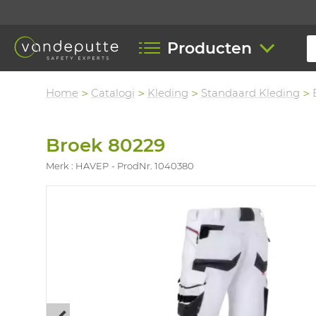
Producten
Home
Catalogi
Kleding
Standaard Kleding
Broek 80229
Merk : HAVEP
ProdNr. 1040380