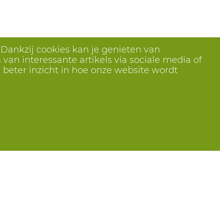
oek 80229
Hav H 44
Wit
oek 80229
Hav H 46
Wit
oek 80229
Hav H 48
Wit
 Dankzij cookies kan je genieten van
oek 80229
Hav H 50
Wit
van interessante artikels via sociale media of
oek 80229
Hav H 52
Wit
 beter inzicht in hoe onze website wordt
oek 80229
Hav H 54
Wit
oek 80229
Hav H 56
Wit
oek 80229
Hav H 58
Wit
oek 80229
Hav H 60
Wit
oek 80229
Hav H 62
Wit
oek 80229
Hav H 64
Wit
oek 80229
Hav H 66
Wit
oek 80229
L49
Wit
Volg ons
oek 80229
L51
Wit
oek 80229
L53
Wit