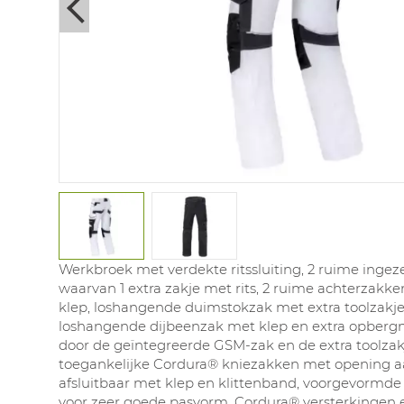
Next
Werkbroek met verdekte ritssluiting, 2 ruime ingez
waarvan 1 extra zakje met rits, 2 ruime achterzakk
klep, loshangende duimstokzak met extra toolzakje
loshangende dijbeenzak met klep en extra opber
door de geïntegreerde GSM-zak en de extra toolzak
toegankelijke Cordura® kniezakken met opening a
afsluitbaar met klep en klittenband, voorgevormde
voor zeer goede pasvorm, Cordura® versterkingen 