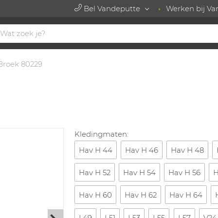
Bel Vandeputte
Werken bij Va
Broek 80229
Kledingmaten:
Hav H 44
Hav H 46
Hav H 48
Hav H 52
Hav H 54
Hav H 56
H
Hav H 60
Hav H 62
Hav H 64
L49
L51
L53
L55
L57
V24