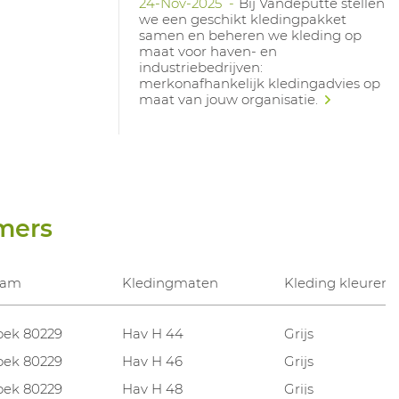
24-Nov-2025
Bij Vandeputte stellen
we een geschikt kledingpakket
samen en beheren we kleding op
maat voor haven- en
industriebedrijven:
merkonafhankelijk kledingadvies op
maat van jouw organisatie.
mers
aam
Kledingmaten
Kleding kleuren
oek 80229
Hav H 44
Grijs
oek 80229
Hav H 46
Grijs
oek 80229
Hav H 48
Grijs