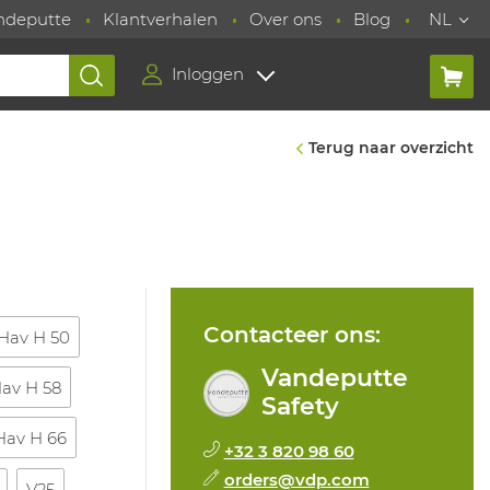
ndeputte
Klantverhalen
Over ons
Blog
NL
Inloggen
Terug naar overzicht
Contacteer ons:
Hav H 50
Vandeputte
av H 58
Safety
Hav H 66
+32 3 820 98 60
orders@vdp.com
V25