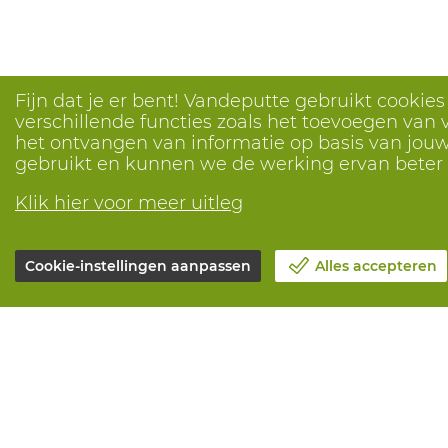
Fijn dat je er bent! Vandeputte gebruikt cookie
verschillende functies zoals het toevoegen van v
het ontvangen van informatie op basis van jouw 
gebruikt en kunnen we de werking ervan bete
Klik hier voor meer uitleg
Cookie-instellingen aanpassen
Alles accepteren
Over Vandeputte
Alle diensten
Blog
Online beste