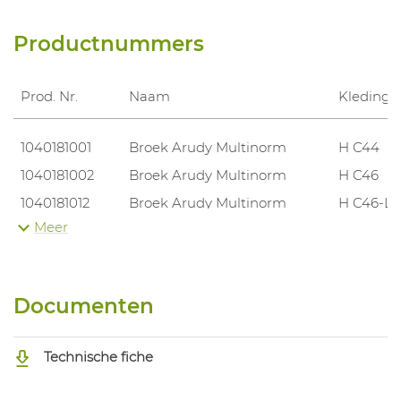
Productnummers
Prod. Nr.
Naam
Kleding
1040181001
Broek Arudy Multinorm
H C44
1040181002
Broek Arudy Multinorm
H C46
1040181012
Broek Arudy Multinorm
H C46-L
Meer
1040181003
Broek Arudy Multinorm
H C48
1040181013
Broek Arudy Multinorm
H C48-L
1040181018
Broek Arudy Multinorm
H C48-S
Documenten
1040181004
Broek Arudy Multinorm
H C50
1040181014
Broek Arudy Multinorm
H C50-L
Technische fiche
1040181019
Broek Arudy Multinorm
H C50-S
1040181005
Broek Arudy Multinorm
H C52