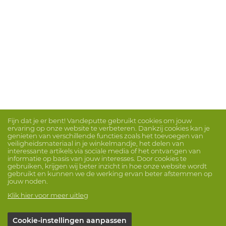
Fijn dat je er bent! Vandeputte gebruikt cookies om jouw
ervaring op onze website te verbeteren. Dankzij cookies kan je
genieten van verschillende functies zoals het toevoegen van
veiligheidsmateriaal in je winkelmandje, het delen van
interessante artikels via sociale media of het ontvangen van
informatie op basis van jouw interesses. Door cookies te
gebruiken, krijgen wij beter inzicht in hoe onze website wordt
gebruikt en kunnen we de werking ervan beter afstemmen op
jouw noden.
Klik hier voor meer uitleg
Cookie-instellingen aanpassen