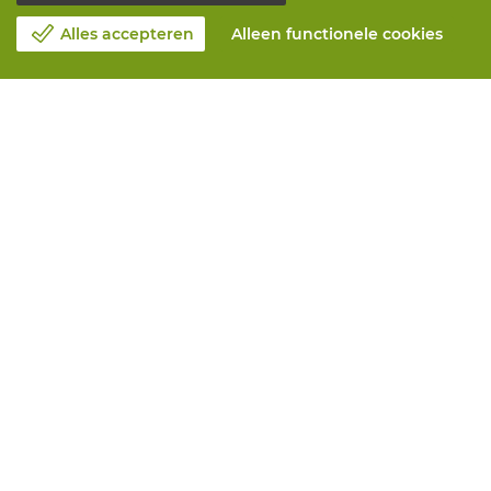
Alles accepteren
Alleen functionele cookies
Over Vandeputte
Blog
Contacteer ons
Maak een afspraak 📆
Maatschappelijk Verantwoord Ondernemen
Werken bij Vandeputte
Retourformulier
Alle diensten
Online bestellen
Onderhoud en herstelling
Aanmeetservices