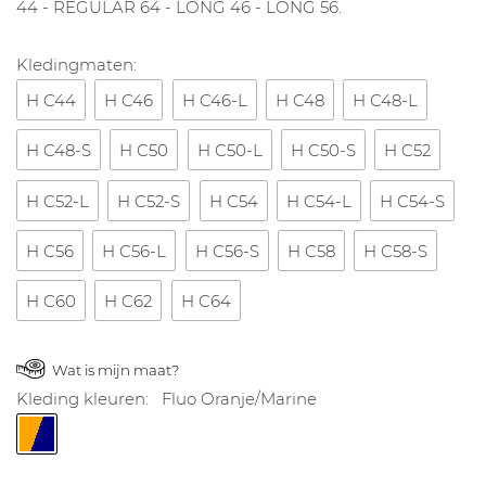
44 - REGULAR 64 - LONG 46 - LONG 56.
Kledingmaten:
H C44
H C46
H C46-L
H C48
H C48-L
H C48-S
H C50
H C50-L
H C50-S
H C52
H C52-L
H C52-S
H C54
H C54-L
H C54-S
H C56
H C56-L
H C56-S
H C58
H C58-S
H C60
H C62
H C64
Wat is mijn maat?
Kleding kleuren:
Fluo Oranje/Marine