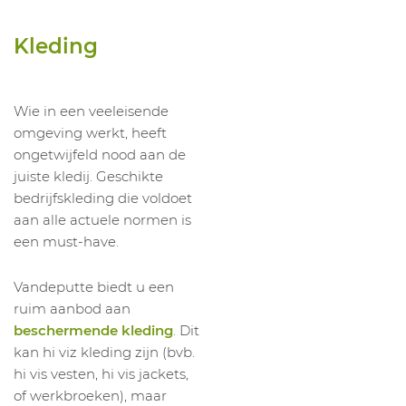
1040181015
Broek Arudy Multinorm
H C52-L
Kleding
1040181020
Broek Arudy Multinorm
H C52-S
1040181006
Broek Arudy Multinorm
H C54
1040181016
Broek Arudy Multinorm
H C54-L
Wie in een veeleisende
omgeving werkt, heeft
1040181021
Broek Arudy Multinorm
H C54-S
ongetwijfeld nood aan de
1040181007
Broek Arudy Multinorm
H C56
juiste kledij. Geschikte
1040181017
Broek Arudy Multinorm
H C56-L
bedrijfskleding die voldoet
aan alle actuele normen is
1040181022
Broek Arudy Multinorm
H C56-S
een must-have.
1040181008
Broek Arudy Multinorm
H C58
1040181023
Broek Arudy Multinorm
H C58-S
Vandeputte biedt u een
1040181009
Broek Arudy Multinorm
H C60
ruim aanbod aan
beschermende kleding
. Dit
1040181010
Broek Arudy Multinorm
H C62
kan hi viz kleding zijn (bvb.
1040181011
Broek Arudy Multinorm
H C64
hi vis vesten, hi vis jackets,
of werkbroeken), maar