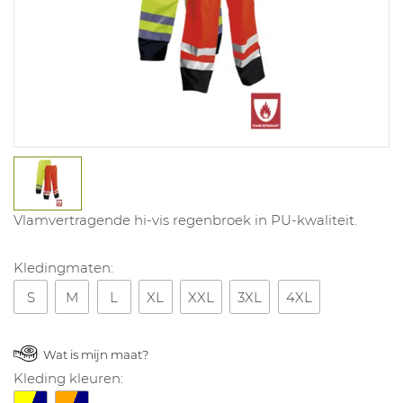
Vlamvertragende hi-vis regenbroek in PU-kwaliteit.
Kledingmaten:
S
M
L
XL
XXL
3XL
4XL
Wat is mijn maat?
Kleding kleuren: