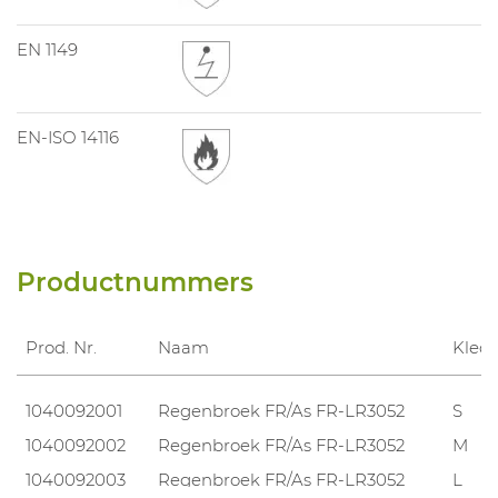
EN 1149
EN-ISO 14116
Productnummers
Prod. Nr.
Naam
Kled
1040092001
Regenbroek FR/As FR-LR3052
S
1040092002
Regenbroek FR/As FR-LR3052
M
1040092003
Regenbroek FR/As FR-LR3052
L