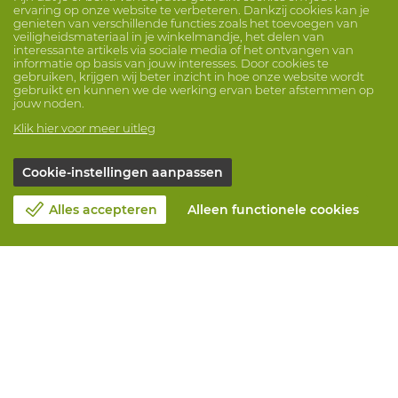
ervaring op onze website te verbeteren. Dankzij cookies kan je
genieten van verschillende functies zoals het toevoegen van
veiligheidsmateriaal in je winkelmandje, het delen van
interessante artikels via sociale media of het ontvangen van
informatie op basis van jouw interesses. Door cookies te
gebruiken, krijgen wij beter inzicht in hoe onze website wordt
gebruikt en kunnen we de werking ervan beter afstemmen op
jouw noden.
Klik hier voor meer uitleg
Cookie-instellingen aanpassen
Alles accepteren
Alleen functionele cookies
Over Vandeputte
Blog
Contacteer ons
Maak een afspraak 📆
Maatschappelijk Verantwoord Ondernemen