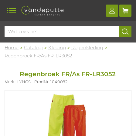
Home
Catalogi
Kleding
Regenkleding
Regenbroek FR/As FR-LR3052
Regenbroek FR/As FR-LR3052
Merk : LYNGS
ProdNr. 1040092