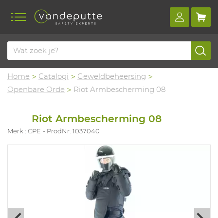
Home
Catalogi
Geweldbeheersing
Openbare Orde
Riot Armbescherming 08
Riot Armbescherming 08
Merk : CPE
ProdNr. 1037040