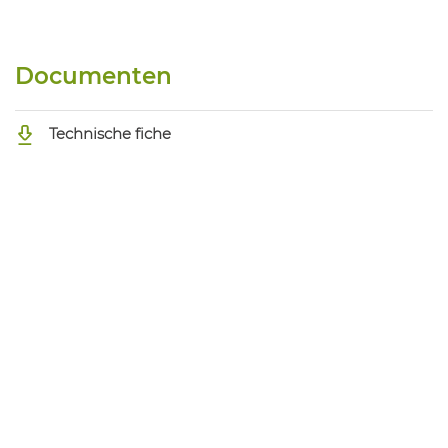
1037040005
Riot Armbescherming 08
Documenten
Technische fiche