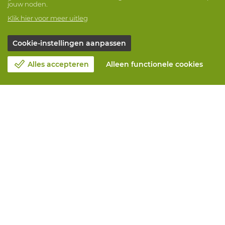
jouw noden.
Klik hier voor meer uitleg
Cookie-instellingen aanpassen
Alles accepteren
Alleen functionele cookies
Over Vandeputte
Blog
Contacteer ons
Maak een afspraak 📆
Maatschappelijk Verantwoord Ondernemen
Werken bij Vandeputte
Retourformulier
Alle diensten