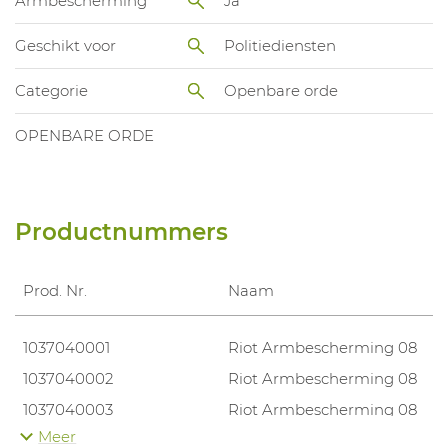
Armbescherming
Ja
Geschikt voor
Politiediensten
Categorie
Openbare orde
OPENBARE ORDE
Productnummers
Prod. Nr.
Naam
1037040001
Riot Armbescherming 08
1037040002
Riot Armbescherming 08
1037040003
Riot Armbescherming 08
Meer
1037040004
Riot Armbescherming 08