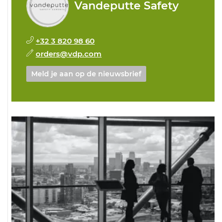
Vandeputte Safety
+32 3 820 98 60
orders@vdp.com
Meld je aan op de nieuwsbrief