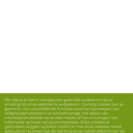
Fijn dat je er bent! Vandeputte gebruikt cookies om jouw
ervaring op onze website te verbeteren. Dankzij cookies kan je
genieten van verschillende functies zoals het toevoegen van
veiligheidsmateriaal in je winkelmandje, het delen van
interessante artikels via sociale media of het ontvangen van
informatie op basis van jouw interesses. Door cookies te
gebruiken, krijgen wij beter inzicht in hoe onze website wordt
gebruikt en kunnen we de werking ervan beter afstemmen op