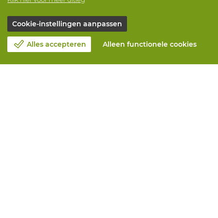
Cookie-instellingen aanpassen
Alles accepteren
Alleen functionele cookies
Over Vandeputte
Blog
Contacteer ons
Maak een afspraak 📆
Maatschappelijk Verantwoord Ondernemen
Werken bij Vandeputte
Retourformulier
Alle diensten
Online bestellen