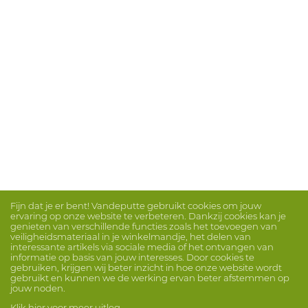
Fijn dat je er bent! Vandeputte gebruikt cookies om jouw
ervaring op onze website te verbeteren. Dankzij cookies kan je
genieten van verschillende functies zoals het toevoegen van
veiligheidsmateriaal in je winkelmandje, het delen van
interessante artikels via sociale media of het ontvangen van
informatie op basis van jouw interesses. Door cookies te
gebruiken, krijgen wij beter inzicht in hoe onze website wordt
gebruikt en kunnen we de werking ervan beter afstemmen op
jouw noden.
Klik hier voor meer uitleg