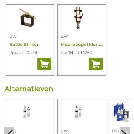
BW
BW
M
uurbeugel Montage Gasfles
Bottle Striker
ProdNr. 1025615
ProdNr. 1014290
Alternatieven
BW
BW
BW