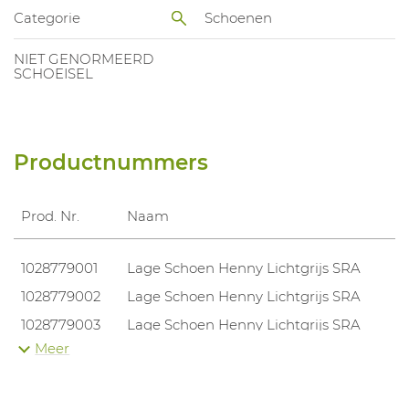
Categorie
Schoenen
NIET GENORMEERD
SCHOEISEL
Productnummers
Prod. Nr.
Naam
1028779001
Lage Schoen Henny Lichtgrijs SRA
1028779002
Lage Schoen Henny Lichtgrijs SRA
1028779003
Lage Schoen Henny Lichtgrijs SRA
Meer
1028779004
Lage Schoen Henny Lichtgrijs SRA
1028779005
Lage Schoen Henny Lichtgrijs SRA