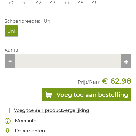
40
41
42
43
44
45
46
Schoenbreedte:
Uni
Uni
Aantal
€ 62.98
Prijs/
Paar
:
Voeg toe aan bestelling
Voeg toe aan productvergelijking
Meer info
Documenten