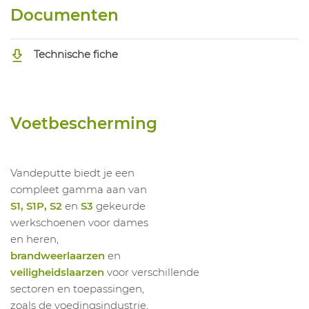
1028779006
Lage Schoen Henny Lichtgrijs SRA
Documenten
1028779007
Lage Schoen Henny Lichtgrijs SRA
Technische fiche
Voetbescherming
Vandeputte biedt je een
compleet gamma aan van
S1, S1P, S2
en
S3
gekeurde
werkschoenen voor dames
en heren,
brandweerlaarzen
en
veiligheidslaarzen
voor verschillende
sectoren en toepassingen,
zoals de voedingsindustrie,