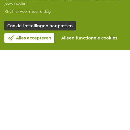
jouw noden.
Klik hier voor meer uitleg
Cookie-instellingen aanpassen
Alles accepteren
Alleen functionele cookies
Over Vandeputte
Blog
Contacteer ons
Maak een afspraak 📆
Maatschappelijk Verantwoord Ondernemen
Werken bij Vandeputte
Retourformulier
Alle diensten