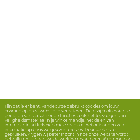
Fijn dat je er bent! Vandeputte gebruikt cookies om jouw
ervaring op onze website te verbeteren. Dankzij cookies kan je
genieten van verschillende functies zoals het toevoegen van
veiligheidsmateriaal in je winkelmandje, het delen van
interessante artikels via sociale media of het ontvangen van
informatie op basis van jouw interesses. Door cookies te
gebruiken, krijgen wij beter inzicht in hoe onze website wordt
gebruikt en kunnen we de werking ervan beter afstemmen op