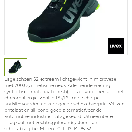
Lage schoen S2, extreem lichtgewicht in microvezel
met 200J synthetische neus. Ademende voering in
synthetisch materiaal (mesh), ideaal voor mensen met
chroomallergie. Zool in PU/PU met scherpe
antislipwaarden en zeer goede schokabsorptie. Vrij van
phtalaat en sillicone, goed alternatiefvoor de
automotive industrie. ESD gekeurd. Uitneembare
inlegzool met vochtregulerendsysteem en
schokabsorptie. Maten: 10, 11, 12, 14: 35-52.