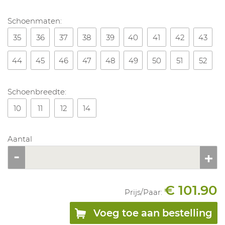
Schoenmaten:
35
36
37
38
39
40
41
42
43
44
45
46
47
48
49
50
51
52
Schoenbreedte:
10
11
12
14
Aantal
€ 101.90
Prijs/
Paar
:
Voeg toe aan bestelling