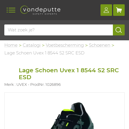
Home
Catalogi
Voetbescherming
Schoenen
Lage Schoen Uvex 1 8544 S2 SRC ESD
Lage Schoen Uvex 1 8544 S2 SRC
ESD
Merk : UVEX
ProdNr. 1026896