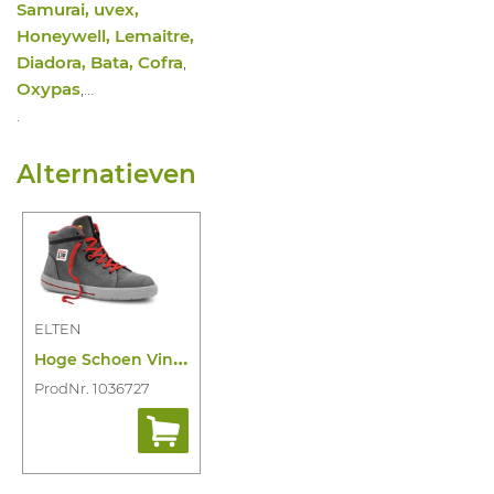
Samurai, uvex,
Honeywell, Lemaitre,
Diadora, Bata, Cofra
,
Oxypas
,…
.
Alternatieven
ELTEN
H
oge Schoen Vintage Lady Mid S3 SRC ESD
ProdNr. 1036727