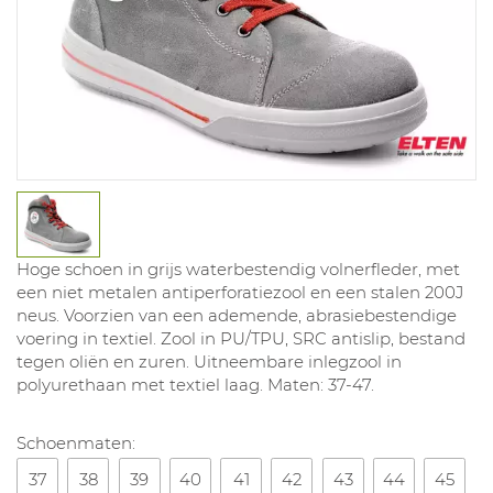
Hoge schoen in grijs waterbestendig volnerfleder, met
een niet metalen antiperforatiezool en een stalen 200J
neus. Voorzien van een ademende, abrasiebestendige
voering in textiel. Zool in PU/TPU, SRC antislip, bestand
tegen oliën en zuren. Uitneembare inlegzool in
polyurethaan met textiel laag. Maten: 37-47.
Schoenmaten:
37
38
39
40
41
42
43
44
45