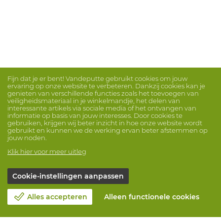
Fijn dat je er bent! Vandeputte gebruikt cookies om jouw
ervaring op onze website te verbeteren. Dankzij cookies kan je
genieten van verschillende functies zoals het toevoegen van
veiligheidsmateriaal in je winkelmandje, het delen van
interessante artikels via sociale media of het ontvangen van
informatie op basis van jouw interesses. Door cookies te
gebruiken, krijgen wij beter inzicht in hoe onze website wordt
gebruikt en kunnen we de werking ervan beter afstemmen op
jouw noden.
Klik hier voor meer uitleg
Cookie-instellingen aanpassen
Alles accepteren
Alleen functionele cookies