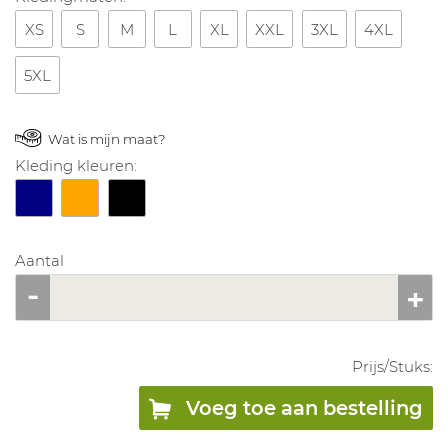
XS
S
M
L
XL
XXL
3XL
4XL
5XL
Wat is mijn maat?
Kleding kleuren:
Aantal
Prijs/
Stuks
:
Voeg toe aan bestelling