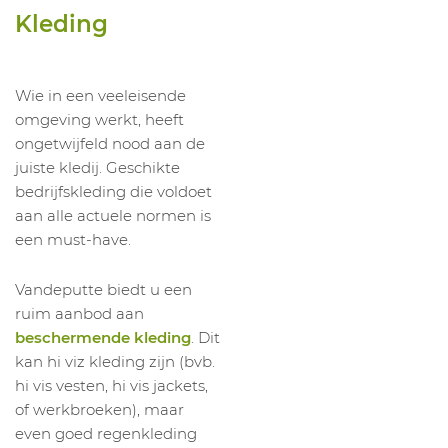
1024748029
Lasbroek BZ30
XL
Kleding
1024748033
Lasbroek BZ30
XXL
1024748010
Lasbroek BZ30
S
Wie in een veeleisende
1024748011
Lasbroek BZ30
M
omgeving werkt, heeft
1024748012
Lasbroek BZ30
L
ongetwijfeld nood aan de
juiste kledij. Geschikte
1024748013
Lasbroek BZ30
XL
bedrijfskleding die voldoet
1024748014
Lasbroek BZ30
XXL
aan alle actuele normen is
een must-have.
Vandeputte biedt u een
ruim aanbod aan
beschermende kleding
. Dit
kan hi viz kleding zijn (bvb.
hi vis vesten, hi vis jackets,
of werkbroeken), maar
even goed regenkleding