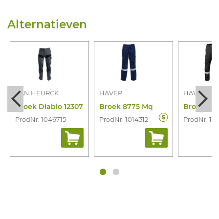
Alternatieven
VAN HEURCK
HAVEP
HAVEP
Broek Diablo 12307
Broek 8775 Mq
ProdNr. 1046715
ProdNr. 1014312
ProdNr. 10