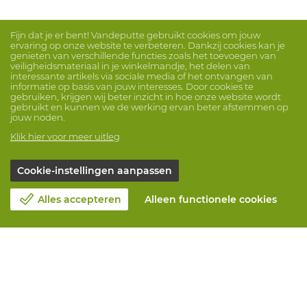
Fijn dat je er bent! Vandeputte gebruikt cookies om jouw
ervaring op onze website te verbeteren. Dankzij cookies kan je
genieten van verschillende functies zoals het toevoegen van
veiligheidsmateriaal in je winkelmandje, het delen van
interessante artikels via sociale media of het ontvangen van
informatie op basis van jouw interesses. Door cookies te
gebruiken, krijgen wij beter inzicht in hoe onze website wordt
gebruikt en kunnen we de werking ervan beter afstemmen op
jouw noden.
Klik hier voor meer uitleg
Cookie-instellingen aanpassen
Alles accepteren
Alleen functionele cookies
Over Vandeputte
Blog
Contacteer ons