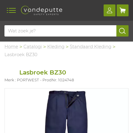
Home
Catalogi
Kleding
Standaard Kleding
Lasbroek BZ30
Lasbroek BZ30
Merk : PORTWEST
ProdNr. 1024748