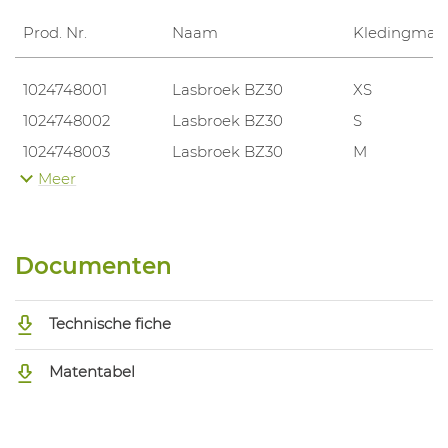
Prod. Nr.
Naam
Kledingmat
1024748001
Lasbroek BZ30
XS
1024748002
Lasbroek BZ30
S
1024748003
Lasbroek BZ30
M
Meer
1024748004
Lasbroek BZ30
L
1024748005
Lasbroek BZ30
XL
1024748006
Lasbroek BZ30
XXL
Documenten
1024748007
Lasbroek BZ30
3XL
1024748008
Lasbroek BZ30
4XL
Technische fiche
1024748009
Lasbroek BZ30
5XL
1024748017
Lasbroek BZ30
S
Matentabel
1024748021
Lasbroek BZ30
M
1024748025
Lasbroek BZ30
L