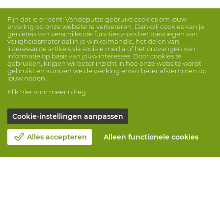
Fijn dat je er bent! Vandeputte gebruikt cookies om jouw
ervaring op onze website te verbeteren. Dankzij cookies kan je
genieten van verschillende functies zoals het toevoegen van
veiligheidsmateriaal in je winkelmandje, het delen van
interessante artikels via sociale media of het ontvangen van
informatie op basis van jouw interesses. Door cookies te
gebruiken, krijgen wij beter inzicht in hoe onze website wordt
gebruikt en kunnen we de werking ervan beter afstemmen op
jouw noden.
Klik hier voor meer uitleg
Cookie-instellingen aanpassen
Alles accepteren
Alleen functionele cookies
Over Vandeputte
Blog
Contacteer ons