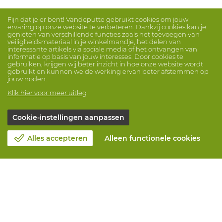
Fijn dat je er bent! Vandeputte gebruikt cookies om jouw
ervaring op onze website te verbeteren. Dankzij cookies kan je
genieten van verschillende functies zoals het toevoegen van
veiligheidsmateriaal in je winkelmandje, het delen van
interessante artikels via sociale media of het ontvangen van
informatie op basis van jouw interesses. Door cookies te
gebruiken, krijgen wij beter inzicht in hoe onze website wordt
gebruikt en kunnen we de werking ervan beter afstemmen op
jouw noden.
Klik hier voor meer uitleg
Cookie-instellingen aanpassen
Alles accepteren
Alleen functionele cookies
Over Vandeputte
Blog
Contacteer ons