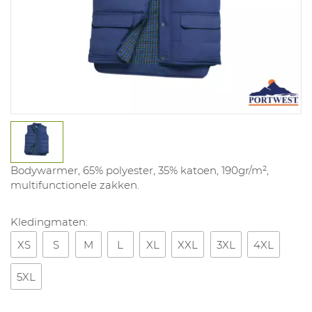
Bodywarmer, 65% polyester, 35% katoen, 190gr/m²,
multifunctionele zakken.
Kledingmaten:
XS
S
M
L
XL
XXL
3XL
4XL
5XL