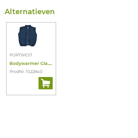
Alternatieven
PORTWEST
B
odywarmer Glasgow S412
ProdNr. 1022840