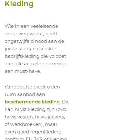
1021420018
Bodywarmer Shetland S414
XL
Kleding
1021420019
Bodywarmer Shetland S414
XXL
1021420020
Bodywarmer Shetland S414
3XL
Wie in een veeleisende
1021420021
Bodywarmer Shetland S414
4XL
omgeving werkt, heeft
1021420034
Bodywarmer Shetland S414
XL
ongetwijfeld nood aan de
juiste kledij. Geschikte
1021420036
Bodywarmer Shetland S414
XXL
bedrijfskleding die voldoet
aan alle actuele normen is
een must-have.
Vandeputte biedt u een
ruim aanbod aan
beschermende kleding
. Dit
kan hi viz kleding zijn (bvb.
hi vis vesten, hi vis jackets,
of werkbroeken), maar
even goed regenkleding
conform EN 343, of kleding