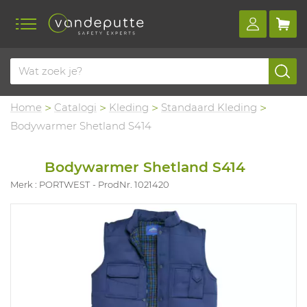
Home
Catalogi
Kleding
Standaard Kleding
Bodywarmer Shetland S414
Bodywarmer Shetland S414
Merk : PORTWEST
ProdNr. 1021420