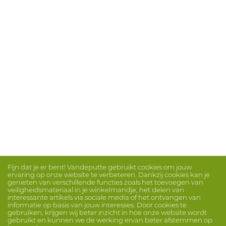
Fijn dat je er bent! Vandeputte gebruikt cookies om jouw
ervaring op onze website te verbeteren. Dankzij cookies kan je
genieten van verschillende functies zoals het toevoegen van
veiligheidsmateriaal in je winkelmandje, het delen van
interessante artikels via sociale media of het ontvangen van
informatie op basis van jouw interesses. Door cookies te
gebruiken, krijgen wij beter inzicht in hoe onze website wordt
gebruikt en kunnen we de werking ervan beter afstemmen op