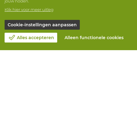
jouw noden.
Klik hier voor meer uitleg
Cookie-instellingen aanpassen
Alles accepteren
Alleen functionele cookies
Over Vandeputte
Blog
Contacteer ons
Maak een afspraak 📆
Maatschappelijk Verantwoord Ondernemen
Werken bij Vandeputte
Retourformulier
Alle diensten