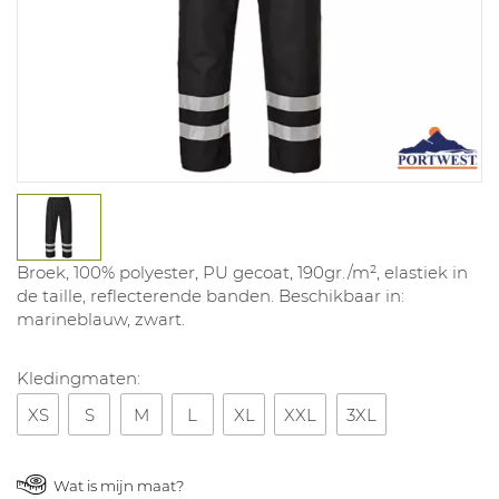
Broek, 100% polyester, PU gecoat, 190gr./m², elastiek in
de taille, reflecterende banden. Beschikbaar in:
marineblauw, zwart.
Kledingmaten:
XS
S
M
L
XL
XXL
3XL
Wat is mijn maat?