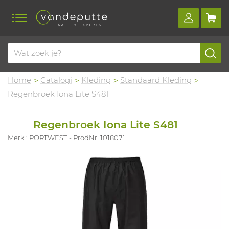
Home
Catalogi
Kleding
Standaard Kleding
Regenbroek Iona Lite S481
Regenbroek Iona Lite S481
Merk : PORTWEST
ProdNr. 1018071