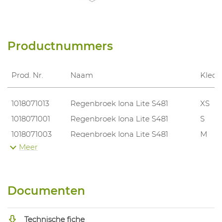
Productnummers
Prod. Nr.
Naam
Kled
1018071013
Regenbroek Iona Lite S481
XS
1018071001
Regenbroek Iona Lite S481
S
1018071003
Regenbroek Iona Lite S481
M
Meer
1018071005
Regenbroek Iona Lite S481
L
1018071007
Regenbroek Iona Lite S481
XL
1018071009
Regenbroek Iona Lite S481
XXL
Documenten
1018071011
Regenbroek Iona Lite S481
3XL
Technische fiche