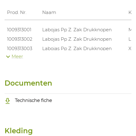
Prod. Nr.
Naam
Kl
1009313001
Labojas Pp Z. Zak Drukknopen
M
1009313002
Labojas Pp Z. Zak Drukknopen
L
1009313003
Labojas Pp Z. Zak Drukknopen
XL
Meer
1009313004
Labojas Pp Z. Zak Drukknopen
XX
Documenten
Technische fiche
Kleding