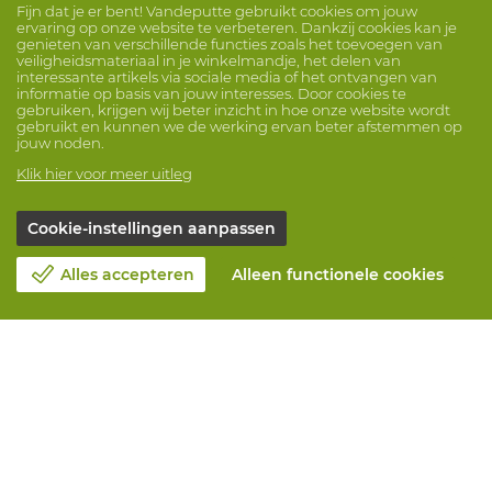
Fijn dat je er bent! Vandeputte gebruikt cookies om jouw
ervaring op onze website te verbeteren. Dankzij cookies kan je
genieten van verschillende functies zoals het toevoegen van
veiligheidsmateriaal in je winkelmandje, het delen van
interessante artikels via sociale media of het ontvangen van
informatie op basis van jouw interesses. Door cookies te
gebruiken, krijgen wij beter inzicht in hoe onze website wordt
gebruikt en kunnen we de werking ervan beter afstemmen op
jouw noden.
Klik hier voor meer uitleg
Cookie-instellingen aanpassen
Alles accepteren
Alleen functionele cookies
Over Vandeputte
Blog
Contacteer ons
Maak een afspraak 📆