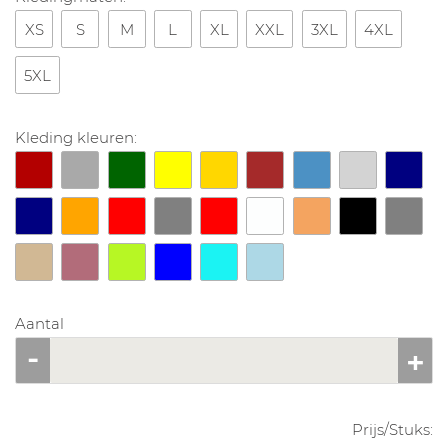
XS
S
M
L
XL
XXL
3XL
4XL
5XL
Kleding kleuren:
Aantal
Prijs/
Stuks
: