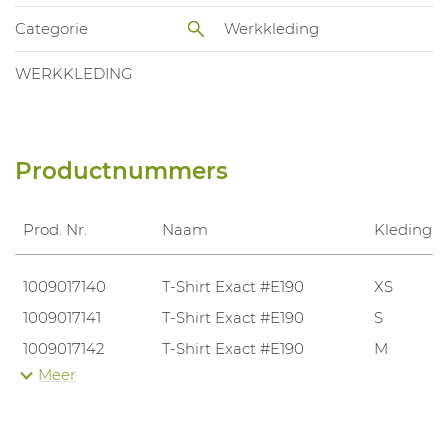
Categorie
Werkkleding
WERKKLEDING
Productnummers
Prod. Nr.
Naam
Kledingm
1009017140
T-Shirt Exact #E190
XS
1009017141
T-Shirt Exact #E190
S
1009017142
T-Shirt Exact #E190
M
Meer
1009017143
T-Shirt Exact #E190
L
1009017144
T-Shirt Exact #E190
XL
1009017145
T-Shirt Exact #E190
XXL