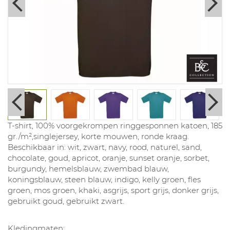
T-shirt, 100% voorgekrompen ringgesponnen katoen, 185
gr./m²,singlejersey, korte mouwen, ronde kraag.
Beschikbaar in: wit, zwart, navy, rood, naturel, sand,
chocolate, goud, apricot, oranje, sunset oranje, sorbet,
burgundy, hemelsblauw, zwembad blauw,
koningsblauw, steen blauw, indigo, kelly groen, fles
groen, mos groen, khaki, asgrijs, sport grijs, donker grijs,
gebruikt goud, gebruikt zwart.
Kledingmaten: