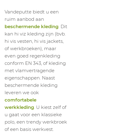
1009017158
T-Shirt Exact #E190
L
Vandeputte biedt u een
1009017159
T-Shirt Exact #E190
XL
ruim aanbod aan
1009017160
T-Shirt Exact #E190
XXL
beschermende kleding
. Dit
1009017161
T-Shirt Exact #E190
3XL
kan hi viz kleding zijn (bvb.
1009017162
T-Shirt Exact #E190
XS
hi vis vesten, hi vis jackets,
of werkbroeken), maar
1009017163
T-Shirt Exact #E190
S
even goed regenkleding
1009017164
T-Shirt Exact #E190
M
conform EN 343, of kleding
1009017165
T-Shirt Exact #E190
L
met vlamvertragende
eigenschappen. Naast
1009017166
T-Shirt Exact #E190
XL
beschermende kleding
1009017167
T-Shirt Exact #E190
XXL
leveren we ook
1009017127
T-Shirt Exact #E190
XS
comfortabele
werkkleding
. U kiest zelf of
1009017068
T-Shirt Exact #E190
S
u gaat voor een klassieke
1009017069
T-Shirt Exact #E190
M
polo, een trendy werkbroek
1009017070
T-Shirt Exact #E190
L
of een basis werkvest.
1009017071
T-Shirt Exact #E190
XL