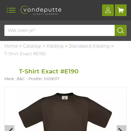
Home
Catalogi
Kleding
Standaard Kleding
T-Shirt Exact #E190
T-Shirt Exact #E190
Merk : B&C
ProdNr. 1009017