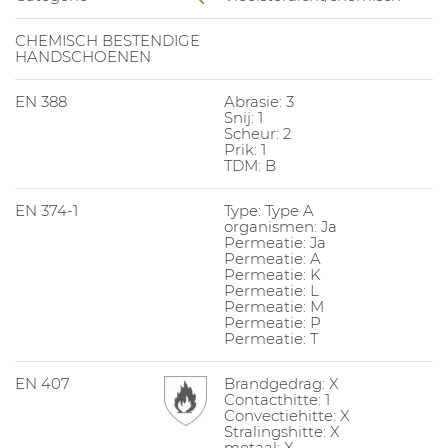
CHEMISCH BESTENDIGE
HANDSCHOENEN
EN 388
Abrasie: 3
Snij: 1
Scheur: 2
Prik: 1
TDM: B
EN 374-1
Type: Type A
organismen: Ja
Permeatie: Ja
Permeatie: A
Permeatie: K
Permeatie: L
Permeatie: M
Permeatie: P
Permeatie: T
EN 407
Brandgedrag: X
Contacthitte: 1
Convectiehitte: X
Stralingshitte: X
metaal: X