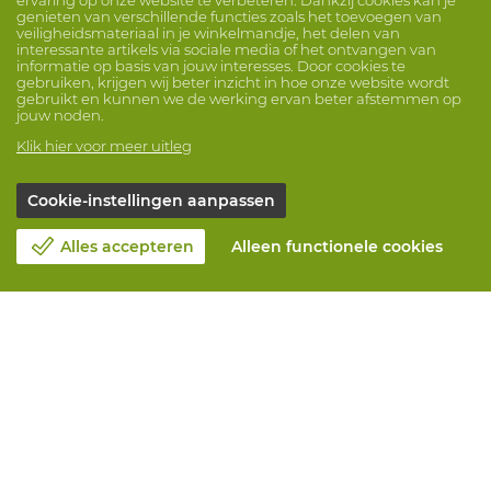
genieten van verschillende functies zoals het toevoegen van
veiligheidsmateriaal in je winkelmandje, het delen van
interessante artikels via sociale media of het ontvangen van
informatie op basis van jouw interesses. Door cookies te
gebruiken, krijgen wij beter inzicht in hoe onze website wordt
gebruikt en kunnen we de werking ervan beter afstemmen op
jouw noden.
Klik hier voor meer uitleg
Cookie-instellingen aanpassen
Alles accepteren
Alleen functionele cookies
Over Vandeputte
Blog
Contacteer ons
Maak een afspraak 📆
Maatschappelijk Verantwoord Ondernemen