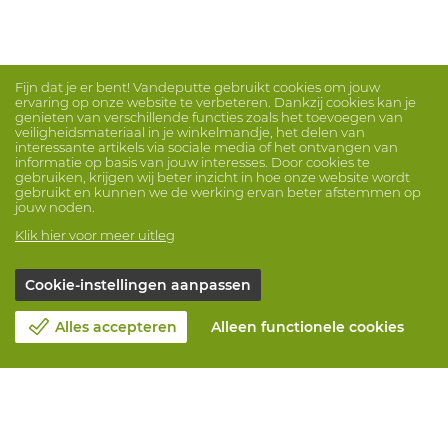
Fijn dat je er bent! Vandeputte gebruikt cookies om jouw
ervaring op onze website te verbeteren. Dankzij cookies kan je
genieten van verschillende functies zoals het toevoegen van
veiligheidsmateriaal in je winkelmandje, het delen van
interessante artikels via sociale media of het ontvangen van
informatie op basis van jouw interesses. Door cookies te
gebruiken, krijgen wij beter inzicht in hoe onze website wordt
gebruikt en kunnen we de werking ervan beter afstemmen op
jouw noden.
Klik hier voor meer uitleg
Cookie-instellingen aanpassen
Alles accepteren
Alleen functionele cookies
Over Vandeputte