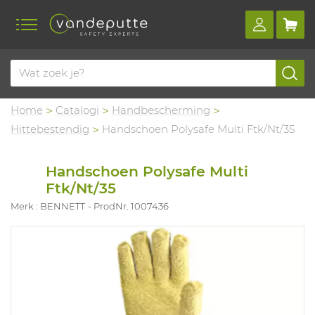
Home
Catalogi
Handbescherming
Hittebestendig
Handschoen Polysafe Multi Ftk/Nt/35
Handschoen Polysafe Multi
Ftk/Nt/35
Merk : BENNETT
ProdNr. 1007436