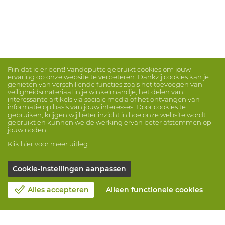
Fijn dat je er bent! Vandeputte gebruikt cookies om jouw
ervaring op onze website te verbeteren. Dankzij cookies kan je
genieten van verschillende functies zoals het toevoegen van
veiligheidsmateriaal in je winkelmandje, het delen van
interessante artikels via sociale media of het ontvangen van
informatie op basis van jouw interesses. Door cookies te
gebruiken, krijgen wij beter inzicht in hoe onze website wordt
gebruikt en kunnen we de werking ervan beter afstemmen op
jouw noden.
Klik hier voor meer uitleg
Cookie-instellingen aanpassen
Alles accepteren
Alleen functionele cookies