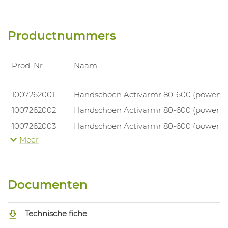
Productnummers
Prod. Nr.
Naam
1007262001
Handschoen Activarmr 80-600 (powerfle
1007262002
Handschoen Activarmr 80-600 (powerfle
1007262003
Handschoen Activarmr 80-600 (powerfle
Meer
1007262004
Handschoen Activarmr 80-600 (powerfle
1007262005
Handschoen Activarmr 80-600 (powerfle
Documenten
Technische fiche