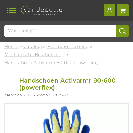
Home
Catalogi
Handbescherming
Mechanische Bescherming
Handschoen Activarmr 80-600 (powerflex)
Handschoen Activarmr 80-600
(powerflex)
Merk : ANSELL
ProdNr. 1007262