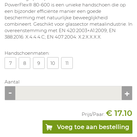
PowerFlex® 80-600 is een unieke handschoen die op
een bijzonder efficiënte manier een goede
bescherming met natuurlijke beweeglijkheid
combineert. Geschikt voor glassector metaalindustrie. In
overeenstemming met EN 420:2003+A1:2009; EN
388:2016: X.4.4.4.C; EN 407:2004: X.2.X.X.X.X.
Handschoenmaten:
7
8
9
10
11
Aantal
€ 17.10
Prijs/
Paar
:
Voeg toe aan bestelling