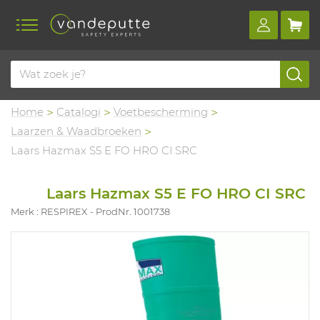
Home
Catalogi
Voetbescherming
Laarzen & Waadbroeken
Laars Hazmax S5 E FO HRO CI SRC
Laars Hazmax S5 E FO HRO CI SRC
Merk : RESPIREX
ProdNr. 1001738