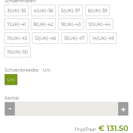
Schoenmaten:
3(UK)-35
4(UK)-36
5(UK)-37
6(UK)-39
7(UK)-41
8(UK)-42
9(UK)-43
10(UK)-44
11(UK)-45
12(UK)-46
13(UK)-47
14(UK)-49
15(UK)-50
Schoenbreedte:
Uni
Uni
Aantal
€ 131.50
Prijs/
Paar
: