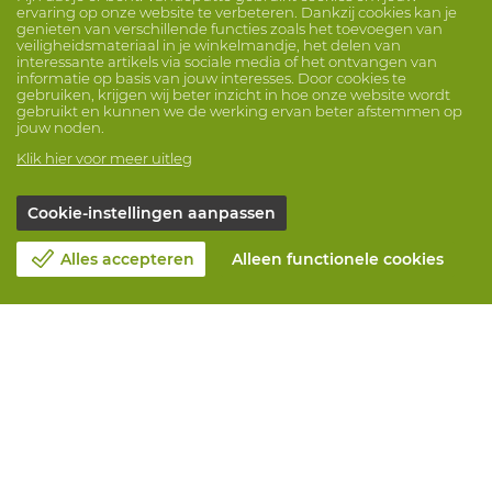
ervaring op onze website te verbeteren. Dankzij cookies kan je
genieten van verschillende functies zoals het toevoegen van
veiligheidsmateriaal in je winkelmandje, het delen van
interessante artikels via sociale media of het ontvangen van
informatie op basis van jouw interesses. Door cookies te
gebruiken, krijgen wij beter inzicht in hoe onze website wordt
gebruikt en kunnen we de werking ervan beter afstemmen op
jouw noden.
Klik hier voor meer uitleg
Cookie-instellingen aanpassen
Alles accepteren
Alleen functionele cookies
Over Vandeputte
Blog
Contacteer ons
Maak een afspraak 📆
Maatschappelijk Verantwoord Ondernemen