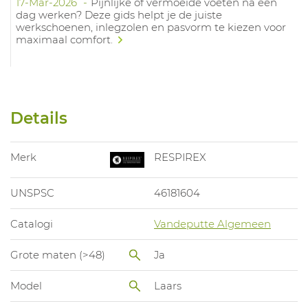
17-Mar-2026
Pijnlijke of vermoeide voeten na een
dag werken? Deze gids helpt je de juiste
werkschoenen, inlegzolen en pasvorm te kiezen voor
maximaal comfort.
Details
Merk
RESPIREX
UNSPSC
46181604
Catalogi
Vandeputte Algemeen
Grote maten (>48)
Ja
Model
Laars