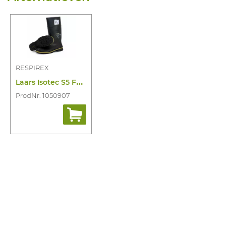
RESPIREX
L
aars Isotec S5 FO HRO CI SRC
ProdNr. 1050907