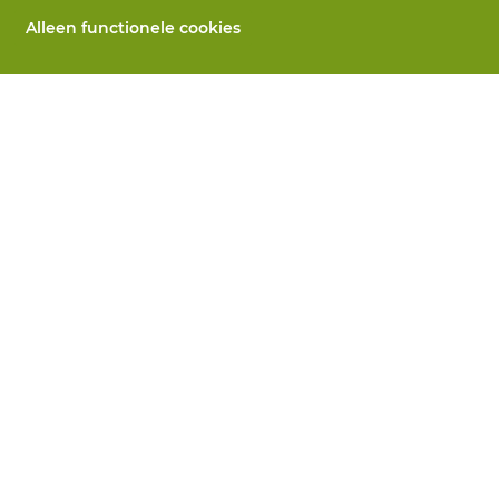
Alleen functionele cookies
Alle producten
llen
PBM's op maat
 herstelling
Handbescherming
ices
Voetbescherming
n
Beschermende kleding
utomaten
 Wij helpen je verder
koopsvoorwaarden
Privacy
Disclaimer
Cookie-inst