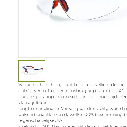
Vanuit technisch oogpunt bekeken wellicht de me
bril.Oorveren, front en neusbrug uitgevoerd in DCT
buitenzijde,aangenaam soft aan de binnenzijde. O
vlotregelbaarin
lengte en inclinatie. Vervangbare lens. Uitgevoerd 
polycarbonaatlenzen dewelke 100% bescherming b
tegenschadelijkeUV-
straling tot 400 Nanometer, dit dankzij het filterma