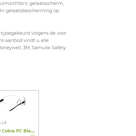
ruimzichtbril, gelaatsscherm,
,… én gelaatsbescherming op
-typegekeurd volgens de voor
s aanbod vindt u alle
oneywell, 3M, Samurai Safety
LLE
B
ril Cobra PC Blank Platinum (zw/Gri)