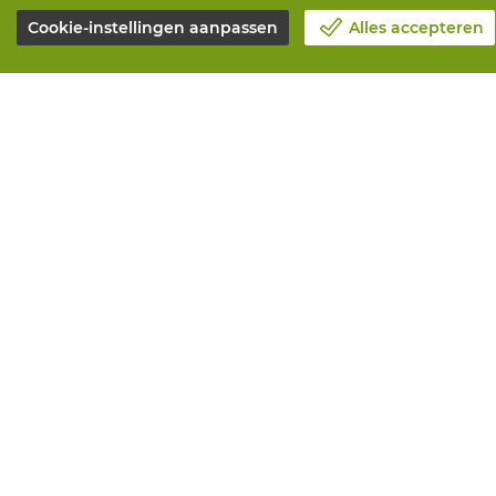
Cookie-instellingen aanpassen
Alles accepteren
Over Vandeputte
Alle diensten
Blog
Online beste
Contacteer ons
Onderhoud en
Maak een afspraak 📆
Aanmeetserv
Maatschappelijk Verantwoord
Bedrukkinge
Ondernemen
Distributiea
Werken bij Vandeputte
Advies nodig?
Retourformulier
© Vandeputte
Ver