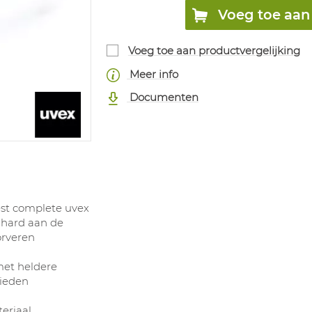
Voeg toe aan 
Voeg toe aan productvergelijking
Meer info
Documenten
est complete uvex
: hard aan de
orveren
met heldere
ieden
teriaal