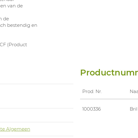
ien van de
n de
sch bestendig en
PCF (Product
Productnum
Prod. Nr.
Na
1000336
Bri
te Algemeen