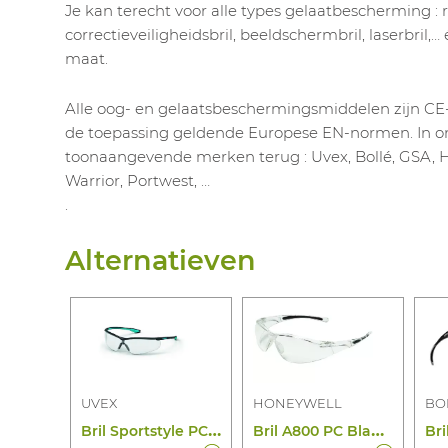
Je kan terecht voor alle types gelaatbescherming : 
correctieveiligheidsbril, beeldschermbril, laserbril
maat.
Alle oog- en gelaatsbeschermingsmiddelen zijn CE
de toepassing geldende Europese EN-normen. In on
toonaangevende merken terug : Uvex, Bollé, GSA, H
Warrior, Portwest, …
.
Alternatieven
UVEX
HONEYWELL
BO
B
ril Sportstyle PC Blank Supr Ex (zw/Bl)
B
ril A800 PC Blank Ad