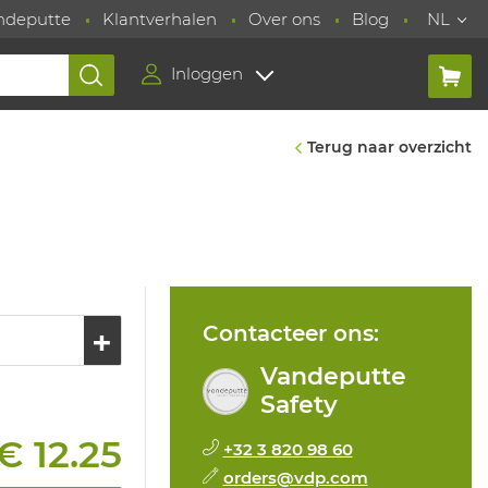
ndeputte
Klantverhalen
Over ons
Blog
NL
Inloggen
Terug naar overzicht
Contacteer ons:
Vandeputte
Safety
€ 12.25
+32 3 820 98 60
orders@vdp.com