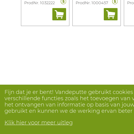
ProdNr. 1032222
ProdNr. 1000457
Pro
Fijn dat je er bent! Vandeputte gebruikt cookie
verschillende functies zoals het toevoegen van v
het ontvangen van informatie op basis van jouw 
gebruikt en kunnen we de werking ervan bete
Klik hier voor meer uitleg