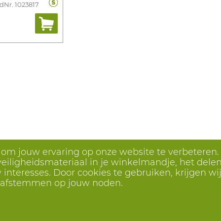
dNr. 1023817
s om jouw ervaring op onze website te verbeteren.
eiligheidsmateriaal in je winkelmandje, het delen 
interesses. Door cookies te gebruiken, krijgen wij
r afstemmen op jouw noden.