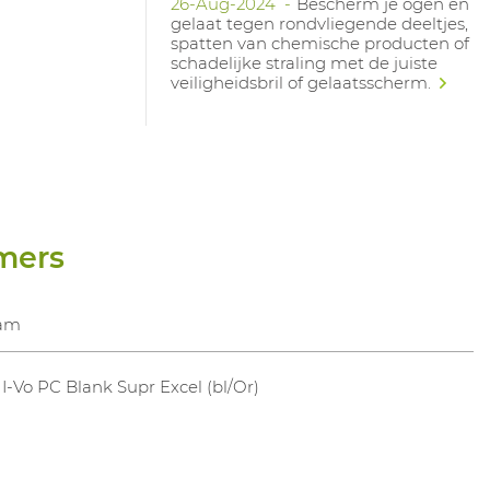
26-Aug-2024
Bescherm je ogen en
gelaat tegen rondvliegende deeltjes,
spatten van chemische producten of
schadelijke straling met de juiste
veiligheidsbril of gelaatsscherm.
mers
am
l I-Vo PC Blank Supr Excel (bl/Or)