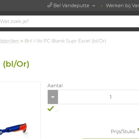
Bel Vandeputte
Werken bij Va
dsbrillen
Bril I-Vo PC Blank Supr Excel (bl/Or)
 (bl/Or)
Aantal
...
Prijs/
Stuks
: