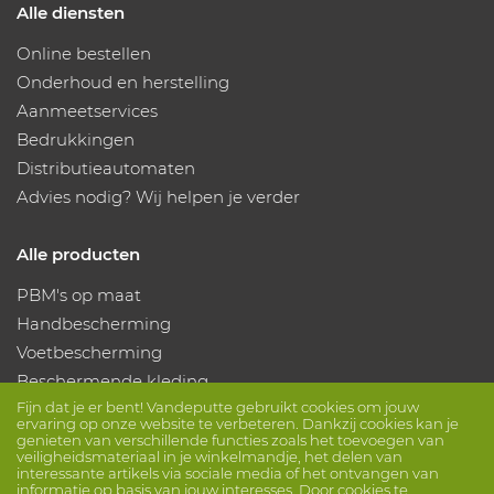
Alle diensten
Online bestellen
Onderhoud en herstelling
Aanmeetservices
Bedrukkingen
Distributieautomaten
Advies nodig? Wij helpen je verder
Alle producten
PBM's op maat
Handbescherming
Voetbescherming
Beschermende kleding
Fijn dat je er bent! Vandeputte gebruikt cookies om jouw
ervaring op onze website te verbeteren. Dankzij cookies kan je
Volg ons
genieten van verschillende functies zoals het toevoegen van
veiligheidsmateriaal in je winkelmandje, het delen van
interessante artikels via sociale media of het ontvangen van
informatie op basis van jouw interesses. Door cookies te