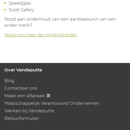
Speedglas
Scott Safety
Nood aan onderhoud van een aanblaasunit van een
ander merk?
Vraag ons naar de mogelijkheden
Over Vandeputte
Blog
Contacteer ons
Maak een afspraak 📆
Maatschappelijk Verantwoord Ondernemen
Werken bij Vandeputte
Retourformulier