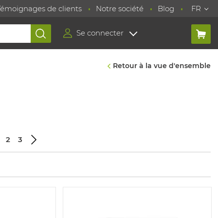
Témoignages de clients
Notre société
Blog
FR
Se connecter
Retour à la vue d'ensemble
2
3