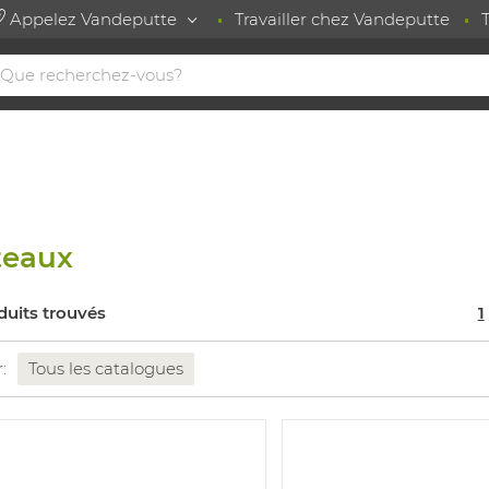
Appelez Vandeputte
Travailler chez Vandeputte
teaux
duits trouvés
1
r:
Tous les catalogues