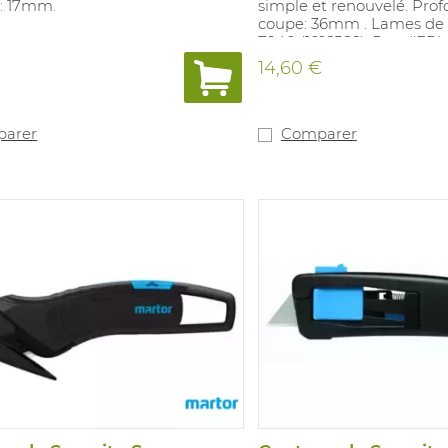
: 17mm.
simple et renouvelé. Pro
coupe: 36mm . Lames de 
7940 (1016566). Pas d'EPI.
14,60 €
arer
Comparer