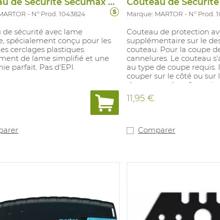
Couteau de Securite Secumax 320
 MARTOR
N° Prod. 1043824
Marque: MARTOR
N° Prod. 
 de sécurité avec lame
Couteau de protection av
e, spécialement conçu pour les
supplémentaire sur le de
 les cerclages plastiques.
couteau. Pour la coupe de
ent de lame simplifié et une
cannelures. Le couteau s
e parfait. Pas d'EPI.
au type de coupe requis. 
couper sur le côté ou sur 
dessus avec la même aisa
reste ainsi toujours ergo
11,95 €
Le manche en matière pl
forme ergonomique est é
zone de sortie de la lame
métallique contre l'usure
arer
Comparer
frottement. Le couteau est
les droitiers et par les
gauchers. Changement de
sans accessoire. Label de 
GS. Pas d'EPI.
Lames: 1024827