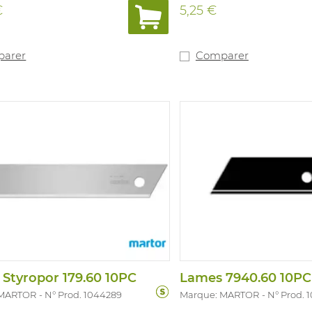
 agréable et antidérapante.
€
5,25 €
le par droitiers et gauchers.
ent de lame simple sans
re. Label de sécurité GS. Pas
ames: 1016658
arer
Comparer
Styropor 179.60 10PC
Lames 7940.60 10PC
 MARTOR
N° Prod. 1044289
Marque: MARTOR
N° Prod. 