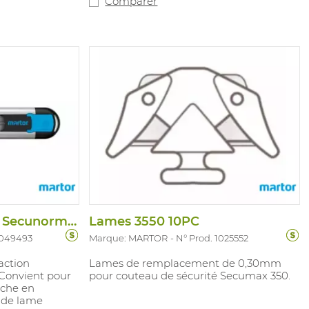
Comparer
Couteau de Securite Secunorm 540
Lames 3550 10PC
1049493
Marque: MARTOR
N° Prod. 1025552
action
Lames de remplacement de 0,30mm
Convient pour
pour couteau de sécurité Secumax 350.
nche en
 de lame