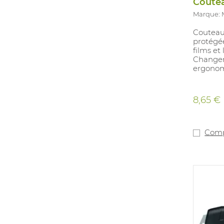
Marque:
Couteau
protégé
films et
Changem
ergonomi
8,65 €
Comp