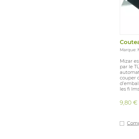
Marque:
Mizar es
par le T
automati
couper 
d’embal
les ﬁ lm
ergonom
composa
9,80 €
est un g
Elle gar
et une 
l’entrep
Comp
triple f
déverro