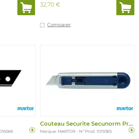
permet une prise en main agréable et
32,70 €
antidérapante. Utilisable par droitiers et
gauchers. Changement de lame simple
sans accessoire. Label de sécurité GS.
Pas d'EPI. Dimensions: 154 x 22 x 67 mm
Comparer
Poids: 151g Profondeur lame: 21mm
Lames: 1021313
Couteau Securite Secunorm Profi 25 Food
1016566
Marque: MARTOR
N° Prod. 1019365