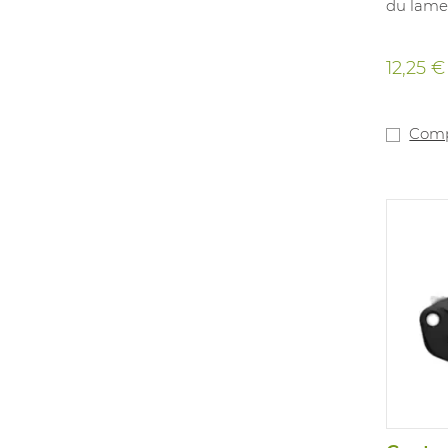
du lame
12,25 €
Comp