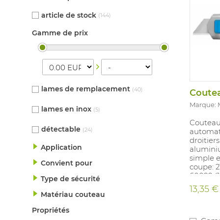
article de stock
(144)
Gamme de prix
lames de remplacement
(40)
Marque:
lames en inox
(5)
Couteau 
détectable
(24)
automat
droitier
Application
alumini
simple 
Convient pour
coupe: 
60099 (1
Type de sécurité
13,35 €
Matériau couteau
Propriétés