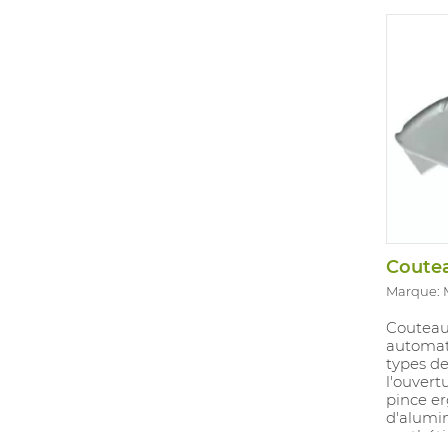
pour la 
transpor
changem
conçue 
optimale
que pou
de la la
fait sans
Lames: 
Marque:
Couteau 
automat
types de
l'ouvert
pince e
d'alumi
synthéti