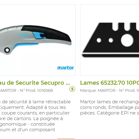
coupe, verrouillé pour le
t et débloqué pour le
ent de la lame. Sa poignée est
pour autoriser une coupe
 aussi bien pour les droitiers
r les gauchers. Le changement
me est simple, rapide et sûr et se
 outil accessoire. Pas d'EPI.
1016008
Couteau de Securite Secupro Martego
Lames 65232.70 10P
 MARTOR
N° Prod. 1016568
Marque: MARTOR
N° Prod. 
de sécurité à lame rétractable
Martor lames de rechang
iquement. Adapté à tous les
coins ronds. Emballage pa
 coupe courants, en particulier
pièces. Catégorie EPI ne s
ure de cartons. La poignée à
rgonomique - constituée
nium et d'un composant
que souple - permet une prise