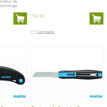
fondeur de
rechange:
7,50 €
Comparer