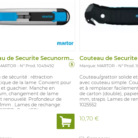
Couteau de Securite Secunorm 525
 MARTOR
N° Prod. 1049492
Marque: MARTOR
N° Prod. 
de sécurité : rétraction
Couteau/grattoir solide et
ique de la lame. Convient pour
avec couteau simple. Co
s et guachier. Manche en
et à remplacer facilement
um, changement de lame
de carton (double), papier
et renouvelé. Profondeur de
mm, straps. Lames de r
21mm . Lames de rechange:
1025552
021313). Pas d'EPI.
10,70 €