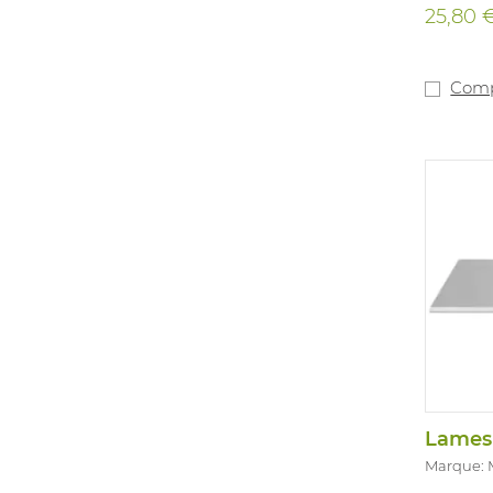
en main
25,80 
Utilisab
Changem
accessoi
d'EPI. L
Comp
Lames 
Marque: