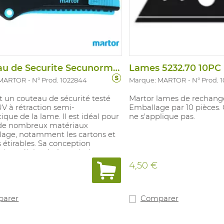
Couteau de Securite Secunorm Mizar
Lames 5232.70 10PC
 MARTOR
N° Prod. 1022844
Marque: MARTOR
N° Prod. 
t un couteau de sécurité testé
Martor lames de rechange
ÜV à rétraction semi-
Emballage par 10 pièces.
que de la lame. Il est idéal pour
ne s'applique pas.
de nombreux matériaux
lage, notamment les cartons et
s étirables. Sa conception
ique élaborée à partir de
nts plastiques de haute qualité
4,50 €
age d’eﬁ lcacité et de sécurité.
antit une utilisation sans efforts
productivité maximale pour
rise. Grâce à son curseur exclusif
arer
Comparer
onction, le couteau peut être
uillé rapidement et simplement