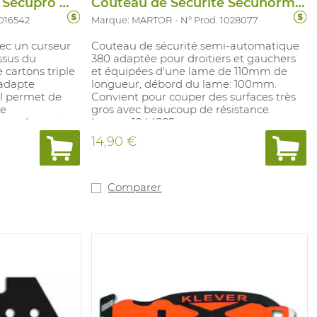
Couteau de Securite Secupro Maxisafe
Couteau de Securite Secunorm 380
1016542
Marque: MARTOR
N° Prod. 1028077
ec un curseur
Couteau de sécurité semi-automatique
ssus du
380 adaptée pour droitiers et gauchers
 cartons triple
et équipées d'une lame de 110mm de
'adapte
longueur, débord du lame: 100mm.
Il permet de
Convient pour couper des surfaces très
le
gros avec beaucoup de résistance.
nce. Le geste
Lames: 1044289
nomique.
14,90 €
astique de
quipé dans la
 d'un renfort
 par
Comparer
 utilisable par
 lame rapide,
sécurité