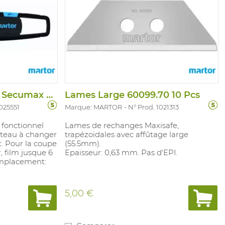
Couteau de Securite Secumax 350
Lames Large 60099.70 10 Pcs
1025551
Marque: MARTOR
N° Prod. 1021313
 fonctionnel
Lames de rechanges Maxisafe,
uteau à changer
trapézoïdales avec affûtage large
. Pour la coupe
(55.5mm).
, film jusque 6
Epaisseur: 0,63 mm. Pas d'EPI.
emplacement:
5,00 €