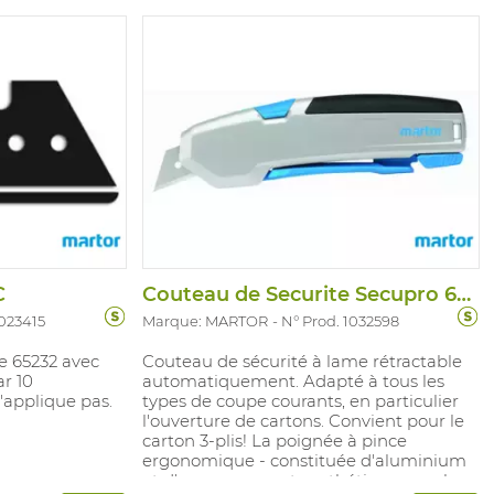
C
Couteau de Securite Secupro 625
1023415
Marque: MARTOR
N° Prod. 1032598
e 65232 avec
Couteau de sécurité à lame rétractable
r 10
automatiquement. Adapté à tous les
'applique pas.
types de coupe courants, en particulier
l'ouverture de cartons. Convient pour le
carton 3-plis! La poignée à pince
ergonomique - constituée d'aluminium
et d'un composant synthétique souple -