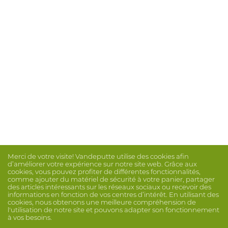
Merci de votre visite! Vandeputte utilise des cookies afin
d’améliorer votre expérience sur notre site web. Grâce aux
cookies, vous pouvez profiter de différentes fonctionnalités,
comme ajouter du matériel de sécurité à votre panier, partager
des articles intéressants sur les réseaux sociaux ou recevoir des
informations en fonction de vos centres d’intérêt. En utilisant des
cookies, nous obtenons une meilleure compréhension de
l'utilisation de notre site et pouvons adapter son fonctionnement
à vos besoins.