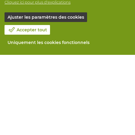
Cliquez ici pour plus d'explications
Ajuster les paramètres des cookies
Accepter tout
Uniquement les cookies fonctionnels
Notre société
Blog
Contactez-nous
Prenez un rendez-vous 📆
Responsabilité sociale
Travailler chez Vandeputte
Formulaire de retour