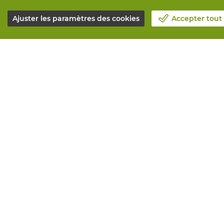
Ajuster les paramètres des cookies
Accepter tout
Notre société
Tous service
Blog
Commander e
Contactez-nous
Maintenance 
Prenez un rendez-vous 📆
Services de 
Responsabilité sociale
Marquage
Travailler chez Vandeputte
Distributeur
Formulaire de retour
Besoin de co
© Vandeputte
Conditions de vente