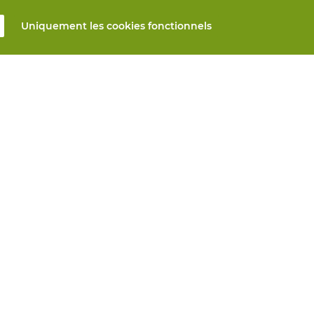
Uniquement les cookies fonctionnels
s
Tous produits
n ligne
EPI sur mesure
et réparation
Protection des mains
mesure
Protection des pieds
Vêtements de protection
s automatiques
nseils? Nous vous aidons
Vie privée
Avis de non-responsabilité
Paramètres 