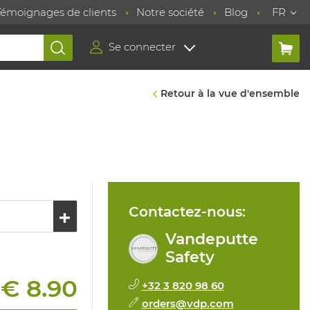
Témoignages de clients
Notre société
Blog
FR
Se connecter
Retour à la vue d'ensemble
Contactez-nous:
Vandeputte
Safety
€ 8.90
+32 3 820 98 60
:
orders@vdp.com