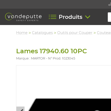
Produits
Home
Catalogues
Outils pour Couper
Coutea
Lames 17940.60 10PC
Marque : MARTOR
N° Prod. 1023045