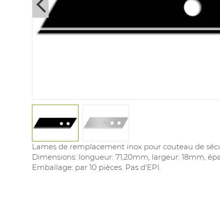
Next
Lames de remplacement inox pour couteau de sécur
Dimensions: longueur: 71,20mm, largeur: 18mm, ép
Emballage: par 10 pièces. Pas d'EPI.