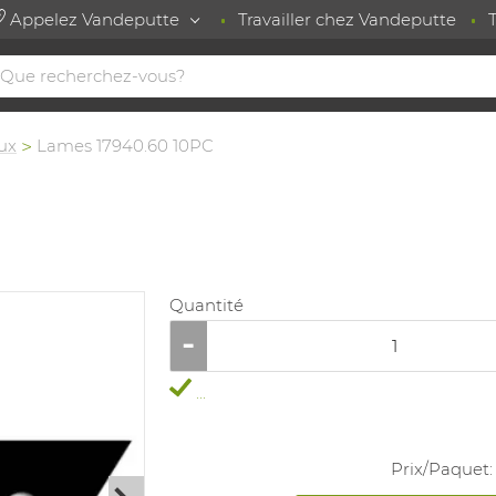
Appelez Vandeputte
Travailler chez Vandeputte
ux
Lames 17940.60 10PC
Quantité
...
Prix/
Paquet