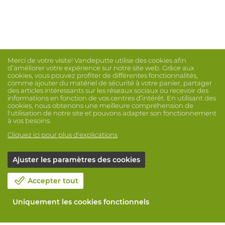
Merci de votre visite! Vandeputte utilise des cookies afin
d’améliorer votre expérience sur notre site web. Grâce aux
cookies, vous pouvez profiter de différentes fonctionnalités,
comme ajouter du matériel de sécurité à votre panier, partager
des articles intéressants sur les réseaux sociaux ou recevoir des
informations en fonction de vos centres d’intérêt. En utilisant des
cookies, nous obtenons une meilleure compréhension de
l'utilisation de notre site et pouvons adapter son fonctionnement
à vos besoins.
Cliquez ici pour plus d'explications
Ajuster les paramètres des cookies
Accepter tout
Uniquement les cookies fonctionnels