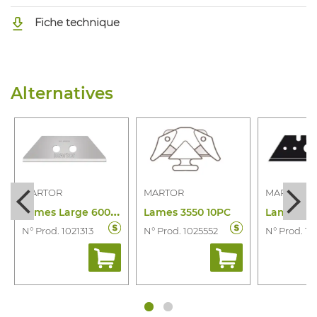
Fiche technique
Alternatives
MARTOR
MARTOR
MARTOR
L
ames Large 60099.70 10 Pcs
Lames 3550 10PC
N° Prod. 1021313
N° Prod. 1025552
N° Prod. 1