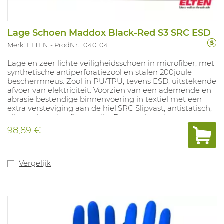
Lage Schoen Maddox Black-Red S3 SRC ESD
Merk: ELTEN
ProdNr. 1040104
Lage en zeer lichte veiligheidsschoen in microfiber, met
synthetische antiperforatiezool en stalen 200joule
beschermneus. Zool in PU/TPU, tevens ESD, uitstekende
afvoer van elektriciteit. Voorzien van een ademende en
abrasie bestendige binnenvoering in textiel met een
extra versteviging aan de hiel.SRC Slipvast, antistatisch,
olie- en brandstofbestendig. De gepolsterde tong en
schacht bieden hoog draagcomfort en voorkomen de
98,89 €
vorming van pijnlijke drukpunten. Maten: 35-48.
Vergelijk