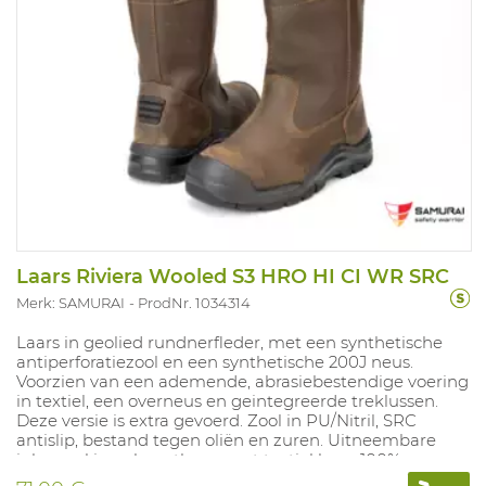
Laars Riviera Wooled S3 HRO HI CI WR SRC
Merk: SAMURAI
ProdNr. 1034314
Laars in geolied rundnerfleder, met een synthetische
antiperforatiezool en een synthetische 200J neus.
Voorzien van een ademende, abrasiebestendige voering
in textiel, een overneus en geintegreerde treklussen.
Deze versie is extra gevoerd. Zool in PU/Nitril, SRC
antislip, bestand tegen oliën en zuren. Uitneembare
inlegzool in polyurethaan met textiel laag. 100%
metaalvrij. Maten: 37-48.