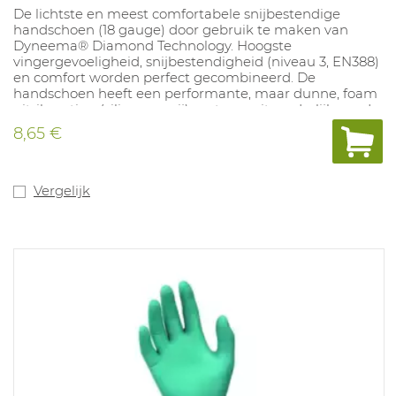
De lichtste en meest comfortabele snijbestendige
handschoen (18 gauge) door gebruik te maken van
Dyneema® Diamond Technology. Hoogste
vingergevoeligheid, snijbestendigheid (niveau 3, EN388)
en comfort worden perfect gecombineerd. De
handschoen heeft een performante, maar dunne, foam
nitril coating (siliconen vrij) met een uitzonderlijk goede
grip op geoliede oppervlakken en geeft bescherming
8,65 €
tegen contacthitte tot 100°C. Door het lichte gewicht en
de "Dyneema® Diamond" vezel worden de handen
goed geventileerd en geeft de handschoen een "koele"
grip. Er wordt geen gebruik gemaakt van glasvezel
Vergelijk
waardoor de snijbestendige eigenschappen beter
gegarandeerd blijven. Ideaal voor snijbestendige
toepassingen in een (licht) geoliede omgeving zoals
assemblage van fijne onderdelen, montage.
Beschikbare maten: 7-11. Conform EN388 4.X.4.1, ISO
13997 Klasse B, EN407:2004: X1XXXX