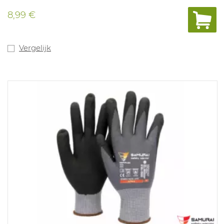
met voedingsmiddelen gedurende 2 uur aan 40°C
(10/2011). Beschikbare maten: S-XXL. In
8,99 €
overeenstemming met: EN 374-1 Type B (JKT) en EN374-
5: VIRUS
Vergelijk