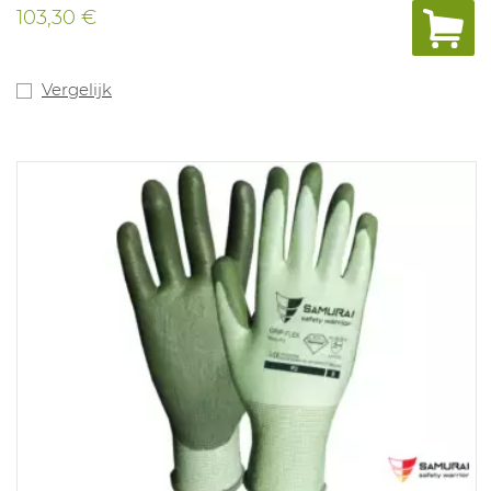
brandstofbestendig. De gepolsterde tong en schacht
103,30 €
bieden hoog draagcomfort en voorkomen de vorming
van pijnlijke drukpunten. Maten: 35-48.
Vergelijk