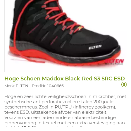
Hoge Schoen Maddox Black-Red S3 SRC ESD
Merk: ELTEN
ProdNr. 1040666
Hoge en zeer lichte veiligheidsschoen in microfiber, met
synthetische antiperforatiezool en stalen 200 joule
beschermneus. Zool in PU/TPU (Infinergy zoolkern),
tevens ESD, uitstekende afvoer van elektriciteit.
Voorzien van een ademende en abrasie bestendige
binnenvoering in textiel met een extra versteviging aan
de hiel. SRC Slipvast, antistatisch, olie- en