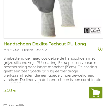
Handschoen Dexlite Techcut PU Long
Merk: GSA
ProdNr. 1034685
Snijbestendige, naadloos gebreide handschoen met
grijze silicone vrije PU-coating. Extra pols en voorarm
bescherming door lange manchet (15cm). De coating
geeft een zeer goede grip bij eerder droge
werkzaamheden die een goede vingergevoeligheid
vereisen. De liner van de handschoen is een combinatie
van HPPE, glasvezel en nylon en geeft door de speciale
manier van breien een zeer hoge snijbestendigheid.
5,58 €
Vergelijk