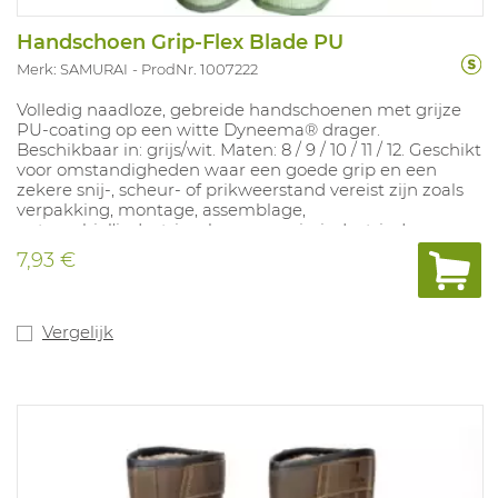
Handschoen Grip-Flex Blade PU
Merk: SAMURAI
ProdNr. 1007222
Volledig naadloze, gebreide handschoenen met grijze
PU-coating op een witte Dyneema® drager.
Beschikbaar in: grijs/wit. Maten: 8 / 9 / 10 / 11 / 12. Geschikt
voor omstandigheden waar een goede grip en een
zekere snij-, scheur- of prikweerstand vereist zijn zoals
verpakking, montage, assemblage,
automobiel'industrie, glas- en papierindustrie. In
overeenstemming met: EN388 4.X.4.2.B
7,93 €
Vergelijk