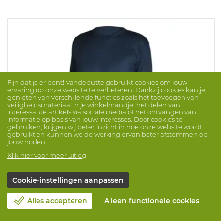
Fijn dat je er bent! Vandeputte gebruikt cookies om jouw
ervaring op onze website te verbeteren. Dankzij cookies kan je
genieten van verschillende functies zoals het toevoegen van
veiligheidsmateriaal in je winkelmandje, het delen van
interessante artikels via sociale media of het ontvangen van
informatie op basis van jouw interesses. Door cookies te
gebruiken, krijgen wij beter inzicht in hoe onze website wordt
gebruikt en kunnen we de werking ervan beter afstemmen op
jouw noden.
Klik hier voor meer uitleg
Cookie-instellingen aanpassen
Shirt Ls Thermo Viloft/PES
Merk: BEEREN
ProdNr. 1009366
Alles accepteren
Alleen functionele cookies
Shirt, 50% Viloft 50% polyester, thermisch, lange