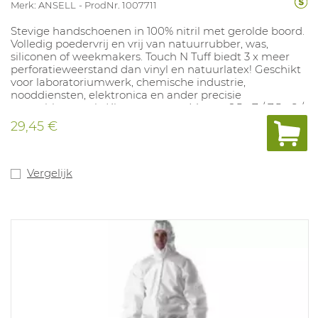
Merk: ANSELL
ProdNr. 1007711
Stevige handschoenen in 100% nitril met gerolde boord.
Volledig poedervrij en vrij van natuurrubber, was,
siliconen of weekmakers. Touch N Tuff biedt 3 x meer
perforatieweerstand dan vinyl en natuurlatex! Geschikt
voor laboratoriumwerk, chemische industrie,
nooddiensten, elektronica en ander precisie
assemblagewerk. Kleuren: groen. Maten: 6,5 - 7 / 7,5 - 8 /
8,5 - 9 / 9,5 / 10. Lengte: 240 mm. Dikte: 0,12 mm. In
29,45 €
overeenstemming met : EN ISO 374-1:2016 Type B: JKPT,
EN ISO 374-5:2016 Virus
Vergelijk