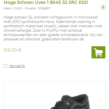
Hoge Schoen Uvex 1 8545 S2 SRC ESD
Merk: UVEX
ProdNr. 1026897
Hoge schoen S2, extreem lichtgewicht in microvezel
met 200J synthetische neus. Ademende voering in
synthetisch materiaal (mesh), ideaal voor mensen met
chroomallergie. Zool in PU/PU met scherpe
antislipwaarden en zeer goede schokabsorptie. Vrij van
phtalaat en sillicone, goed alternatiefvoor de
automotive industrie. Uitneembare inlegzool met
vochtregulerendsysteem en schokabsorptie. Maten: 10,
106,30 €
11, 12, 14: 35-52.
Vergelijk