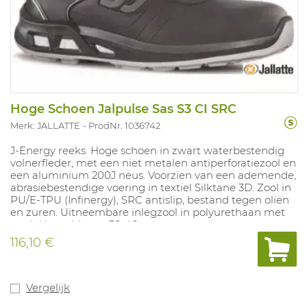
Hoge Schoen Jalpulse Sas S3 CI SRC
Merk: JALLATTE
ProdNr. 1036742
J-Energy reeks. Hoge schoen in zwart waterbestendig
volnerfleder, met een niet metalen antiperforatiezool en
een aluminium 200J neus. Voorzien van een ademende,
abrasiebestendige voering in textiel Silktane 3D. Zool in
PU/E-TPU (Infinergy), SRC antislip, bestand tegen oliën
en zuren. Uitneembare inlegzool in polyurethaan met
textiel laag. Maten: 38-48.
116,10 €
Vergelijk