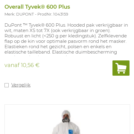
Overall Tyvek® 600 Plus
Merk: DUPONT
ProdNr. 1043159
DuPont ™ Tyvek® 600 Plus. Hooded pak verkrijgbaar in
wit, maten XS tot 7X (ook verkrijgbaar in groen).
Robuust en licht (<250 g per kledingstuk). Zelfklevende
flap op de kin voor optimale pasvorm rond het masker.
Elastieken rond het gezicht, polsen en enkels en
elastische tailleband. Elastische duimbescherming
voorkomt dat de mouw omhoog gaat.
Tyvek®-kledingstukken zijn gemaakt van polyethyleen
vanaf
10,56 €
met hoge dichtheid en hoge dichtheid en bieden de
ideale balans tussen bescherming, duurzaamheid en
comfort. Tyvek® is doorlaatbaar voor lucht en
waterdamp, terwijl het afstotende aerosolen en
Vergelijk
waterige vloeistoffen zijn. Het biedt een uitstekende
barrière tegen vezels en fijne deeltjes (tot 1 micron),
heeft een extreem lage deeltjesafgifte en is antistatisch.
Geen siliconen toevoegingen
Tyvek® 600 Plus-kledingtoepassingen omvatten
onderhoud en ontmanteling van de nucleaire industrie,
de farmaceutische industrie of onderzoeks- en
bioveiligheidslaboratoria, evenals medische
toepassingen en blootstelling aan biologische gevaren.