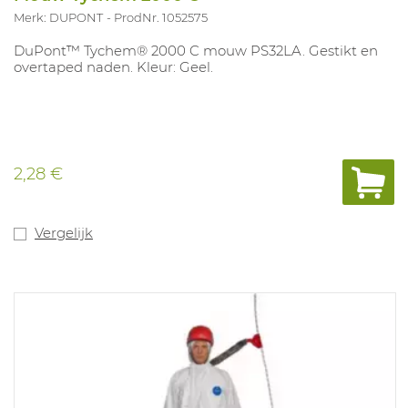
Merk: DUPONT
ProdNr. 1052575
DuPont™ Tychem® 2000 C mouw PS32LA. Gestikt en
overtaped naden. Kleur: Geel.
2,28 €
Vergelijk