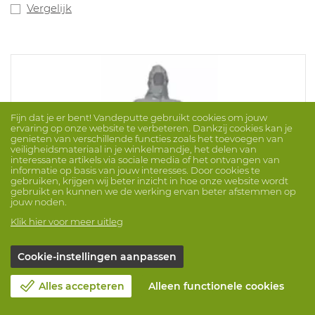
Vergelijk
Fijn dat je er bent! Vandeputte gebruikt cookies om jouw
ervaring op onze website te verbeteren. Dankzij cookies kan je
genieten van verschillende functies zoals het toevoegen van
veiligheidsmateriaal in je winkelmandje, het delen van
interessante artikels via sociale media of het ontvangen van
informatie op basis van jouw interesses. Door cookies te
gebruiken, krijgen wij beter inzicht in hoe onze website wordt
gebruikt en kunnen we de werking ervan beter afstemmen op
jouw noden.
Klik hier voor meer uitleg
Cookie-instellingen aanpassen
Alles accepteren
Alleen functionele cookies
Overall Tychem 6000F Plus+sokken
Merk: DUPONT
ProdNr. 1050637