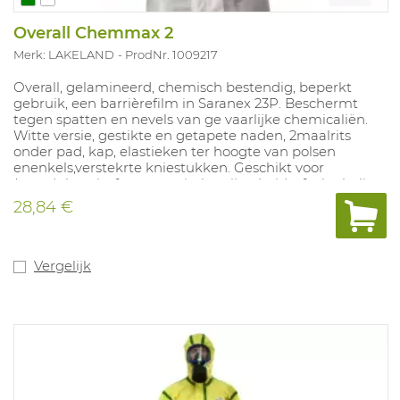
Overall Chemmax 2
Merk: LAKELAND
ProdNr. 1009217
Overall, gelamineerd, chemisch bestendig, beperkt
gebruik, een barrièrefilm in Saranex 23P. Beschermt
tegen spatten en nevels van ge vaarlijke chemicaliën.
Witte versie, gestikte en getapete naden, 2maalrits
onder pad, kap, elastieken ter hoogte van polsen
enenkels,verstekrte kniestukken. Geschikt voor
(petro)chemie, farmaceutische nijverheid, afvalophaling
en - verwerking, reinigen van tanks, interventiediensten,
28,84 €
alle activiteiten waar contaminatiegevaar bestaat door
agressieve chemicaliën. Maten: S - XXXL. In
overeenstemming met: EN 14605 (type 4), EN 14605
(type 3), EN 1149-1, Type 6-5-4-3.
Vergelijk