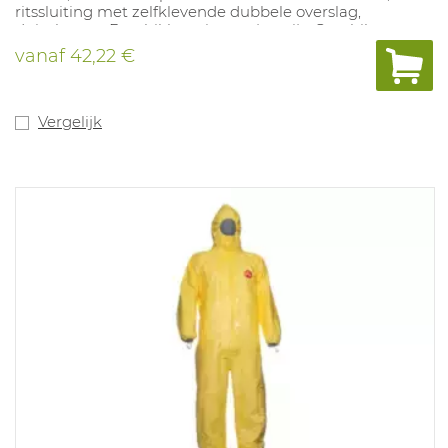
ritssluiting met zelfklevende dubbele overslag,
duimlussen. Beschikbaar in oranje, grijs. Geschikt voor
organische chemicaliën, geconcentreerde anorganische
vanaf
42,22 €
zuren, logen en zoutoplossingen, toepassingen in
(petro)chemische bedrijven. In overeenstemming met:
Type 3-4-5 en 6, EN1149-1, EN1073-2, EN14126 type 3B.
Vergelijk