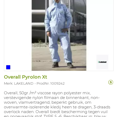
Overall Pyrolon Xt
Merk: LAKELAND
ProdNr. 1009242
Overall, 50gr./m² viscose rayon polyester mix,
verstevigende nylon filmaan de binnenkant, non-
woven, vlamvertragend, beperkt gebruik, om
overwarmte-isolerende kledij heen te dragen, 3-draads
overlock naden. Overall biedt bescherming tegen vuil
en ongevaarlijk stof. TYPE 5 -6 .Beschikbaar in: blauw.