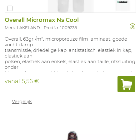
Overall Micromax Ns Cool
Merk: LAKELAND
ProdNr. 1009238
Overall, 63gr./m², microporeuze film laminaat, goede
vocht damp
transmissie, driedelige kap, antistatisch, elastiek in kap,
elastiek aan
polsen, elastiek aan enkels, elastiek aan taille, ritssluiting
onder
klep, naden zijn gestikt in 3-draads overlock en getapet
met stevige
vanaf
5,56 €
band, ademend rugpand in blauwe Safegard.
Beschikbaar in: wit. Geschikt
voor: Bescherming tegen licht spatten van lage risico
vloeistoffen en
Vergelijk
gevaarlijke droge deeltjes, verf spuiten, algemene
schoonmaak en
onderhoudswerken, asbestverwijdering en
behandeling, voedingsmiddelen
sector, bescherming tegen oliën en harsen.
prEN 13034 Type 6, EN 13982 Type 5.