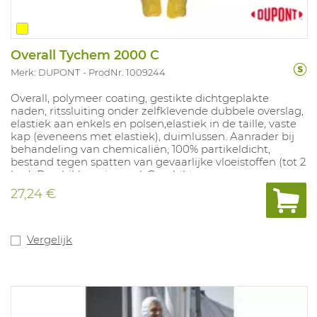
Overall Tychem 2000 C
Merk: DUPONT
ProdNr. 1009244
Overall, polymeer coating, gestikte dichtgeplakte
naden, ritssluiting onder zelfklevende dubbele overslag,
elastiek aan enkels en polsen,elastiek in de taille, vaste
kap (eveneens met elastiek), duimlussen. Aanrader bij
behandeling van chemicaliën, 100% partikeldicht,
bestand tegen spatten van gevaarlijke vloeistoffen (tot 2
bar). Beschikbaar in: geel. Geschikt voor
geconcentreerde anorganische stoffen, logen en
27,24 €
zoutoplossingen, toepassingen in (petro)chemische
bedrijven. In overeenstemming met: Type 3-4-5 en 6, EN
1149-1, EN 1073-2, EN 14126: type 3B.
Vergelijk