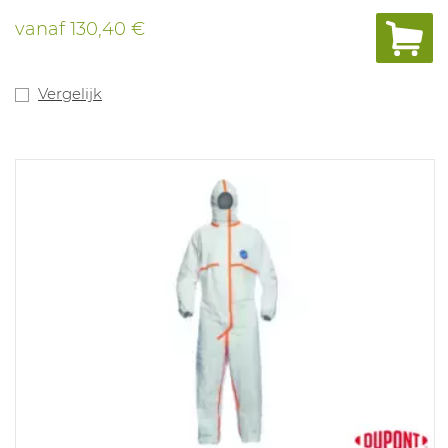
Achteraan is er een extra ritssluiting. Net zoals de
standaard Tychem F overall heeft deze getapete naden
vanaf
130,40 €
en biedt ze uitstekende bescherming tegen een brede
reeks aan chemicaliën. Beschikbare maten: S-5XL (S,
4XL en 5XL zijn made to order). Beschikbare kleur: grijs.
Vergelijk