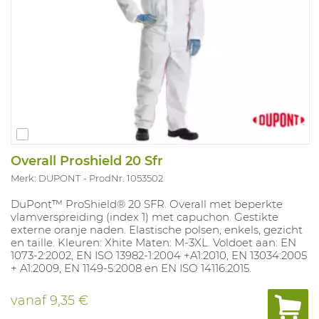
Overall Proshield 20 Sfr
Merk: DUPONT
ProdNr. 1053502
DuPont™ ProShield® 20 SFR. Overall met beperkte
vlamverspreiding (index 1) met capuchon. Gestikte
externe oranje naden. Elastische polsen, enkels, gezicht
en taille. Kleuren: Xhite Maten: M-3XL. Voldoet aan: EN
1073-2:2002, EN ISO 13982-1:2004 +A1:2010, EN 13034:2005
+ A1:2009, EN 1149-5:2008 en EN ISO 14116:2015.
vanaf
9,35 €