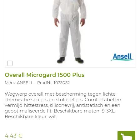
Gecertificeerde selon Verordening (EU) 2016/425
Chemisch beschermende kleding, categorie III, type 4-
B, 5-B en 6-B
EN 14126 (barrière tegen infectieuze agentia)
Antistatische behandeling (EN 1149-5) - aan beide zijden
Robuuste en beschermende naden (genaaid en
bedekt)
Tyvek® Flap Closure voor extra bescherming
Elastisch rond het gezicht, polsen en enkels voor een
optimale pasvorm en om vervuiling en pluizen te
verminderen
Overall Microgard 1500 Plus
Merk: ANSELL
ProdNr. 1033052
Wegwerp overall met bescherming tegen lichte
chemische spatjes en stofdeeltjes. Comfortabel en
vermijd hittestress, siliconevrij, antistatisch en een
geoptimaliseerde fit. Beschikbare maten: S-3XL.
Beschikbare kleur: wit.
4,43 €