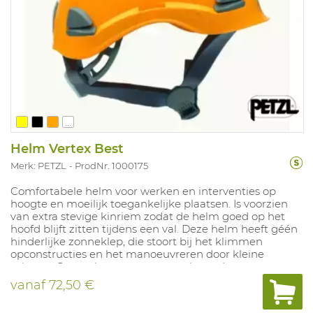
...
Helm Vertex Best
Merk: PETZL
ProdNr. 1000175
Comfortabele helm voor werken en interventies op
hoogte en moeilijk toegankelijke plaatsen. Is voorzien
van extra stevige kinriem zodat de helm goed op het
hoofd blijft zitten tijdens een val. Deze helm heeft géén
hinderlijke zonneklep, die stoort bij het klimmen
opconstructies en het manoeuvreren door kleine
ruimtes. Gemaakt van onverwoestbaar, duurzaam en
lichtgewicht polycarbonaat.Hoog energie opname
vanaf
72,50 €
vermogen bij impact tijdens een val, zowel aan de
bovenkant als aan de zijkant van de schaal. Voorzien