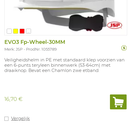
...
EVO3 Fp-Wheel-30MM
Merk: JSP
ProdNr. 1055789
Veiligheidshelm in PE met standaard klep voorzien van
een 6-punts teryleen binnenwerk (53-64cm) met
draaiknop. Bevat een Chamlon zwe etband.
16,70 €
Vergelijk