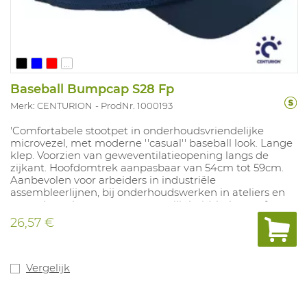
...
Baseball Bumpcap S28 Fp
Merk: CENTURION
ProdNr. 1000193
'Comfortabele stootpet in onderhoudsvriendelijke
microvezel, met moderne ''casual'' baseball look. Lange
klep. Voorzien van geweventilatieopening langs de
zijkant. Hoofdomtrek aanpasbaar van 54cm tot 59cm.
Aanbevolen voor arbeiders in industriële
assembleerlijnen, bij onderhoudswerken in ateliers en
op andere plaatsen waar een veiligheidshelm conform
EN 397 niet verplicht is. Kleuren: blauw, rood, groen,
26,57 €
zwart, navy blauw.
Vergelijk