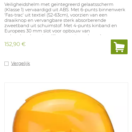
Veiligheidshelm met geïntegreerd gelaatsscherm
(Klasse 1) vervaardigd uit ABS. Met 6-punts binnenwerk
'Fas-trac' uit textiel (52-63cm), voorzien van een
draaiknop en vervangbare sterk absorberende
zweetband uit schuimstof. Met 4-punts kinband en
Europees 30 mm slot voor opbouw van
gehoorbescherming. Kleuren: wit, geel, rood, groen,
blauw, oranje.
152,90 €
Vergelijk