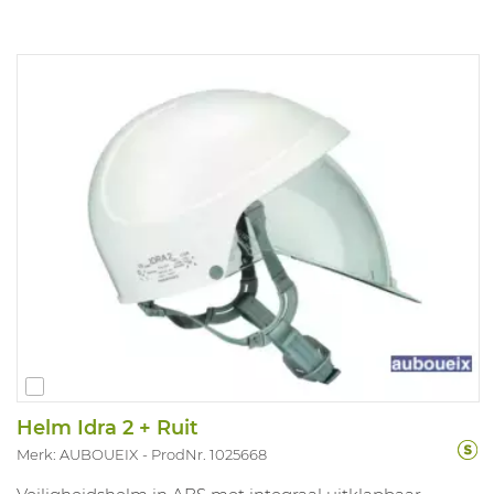
wit, geel, blauw, rood, groen, oranje, zwart.
Helm Idra 2 + Ruit
Merk: AUBOUEIX
ProdNr. 1025668