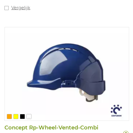
van bevestigingsmogelijkheid voor helmverlichting,
gelaats- en gehoorbescherming. Volledig verstelbaar
Vergelijk
met één draaiwiel. Levensduur: 10 jaar vanaf
productiedatum. Universelemaat 53 tot 63cm omvang.
Gewicht: 465 gram. Geschikt voor contractorsen
installatiebedrijven. In overeenstemming met: EN 397
-30°C, LD, MM / EN 50365 / EN 12492
...
Concept Rp-Wheel-Vented-Combi