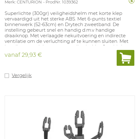
Merk: CENTURION
ProdNr. 1039362
Superlichte (300gr) veiligheidshelm met korte klep
vervaardigd uit het sterke ABS. Met 6-punts textiel
binnenwerk (52-63cm) en Drytech zweetband. De
instelling gebeurt snel en handig d.m.v handige
draaiknop. Met verlaagde nekuitvoering en indirecte
ventilatie om de verluchting af te kunnen sluiten. Met
handig oppervlak voor personalisatie. Met Combi slot
voor opbouw van gehoor- en gelaatsbescherming.
vanaf
29,93 €
Kleuren: wit, geel, oranje, rood, blauw, groen, zwart, geel
HiViz en oranje HiViz. Dit artikel is de vervanger van ref.
1000079 - Concept Roofer .
Vergelijk