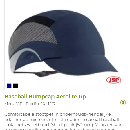
Baseball Bumpcap Aerolite Rp
Merk: JSP
ProdNr. 1041227
Comfortabele stootpet in onderhoudsvriendelijke,
ademende microvezel, met moderne casual baseball
look met zweetband. Short peak (50mm). Voorzien van
geweven ventilatieopeningen langs boven voor een