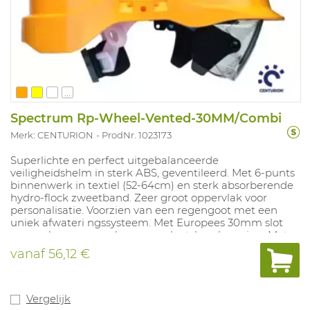
...
Spectrum Rp-Wheel-Vented-30MM/Combi
Merk: CENTURION
ProdNr. 1023173
Superlichte en perfect uitgebalanceerde
veiligheidshelm in sterk ABS, geventileerd. Met 6-punts
binnenwerk in textiel (52-64cm) en sterk absorberende
hydro-flock zweetband. Zeer groot oppervlak voor
personalisatie. Voorzien van een regengoot met een
uniek afwateri ngssysteem. Met Europees 30mm slot
voor opbouw van gehoor en gelaatsbescherming. Met
intrekbare bril, impact B (!), geschikt voor het dragen
vanaf
56,12 €
met correctiebril. Deze bril heeft een zachte aanpasbare
neusbrug en kan gemakkelijk vervangen worden.
Productiedatum bevindt zich ter hoogte van de bril in
de zwarte kunsstof. Toebehoren: badgehouder,
Vergelijk
lamphouder, reflecterende strips, vervangbril. Kleuren: