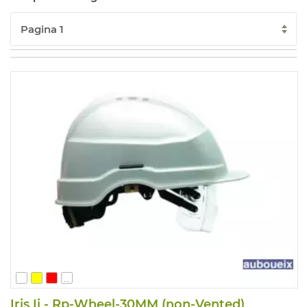
...
Iris Ii - Rp-Wheel-30MM (non-Vented)