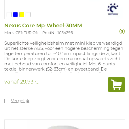
...
Nexus Core Mp-Wheel-30MM
Merk: CENTURION
ProdNr. 1034396
Superlichte veiligheidshelm met mini klep vervaardigd
uit het sterke ABS, voor een hogere bescherming tegen
lage temperaturen tot -40° en impact langs de zijkant.
De korte klep zorgt voor een maximaal opwaarts zicht
met behoud van comfort en veiligheid. Met 6-punts
textiel binnenwerk (52-63cm) en zweetband. De
instelling gebeurt snel en handig d.m.v handige
Twist2fit draaiknop. Met Europees 30mm slot voor
vanaf
29,93 €
opbouw van gehoor- en gelaatsbescherming. Het
unieke design van de achterkant zorgt voor extra
nekbescherming. Kleuren: wit, geel, oranje, groen,
lichtblauw, zwart, grijs, hiviz geel en hiviz oranje, rood en
Vergelijk
blauw.