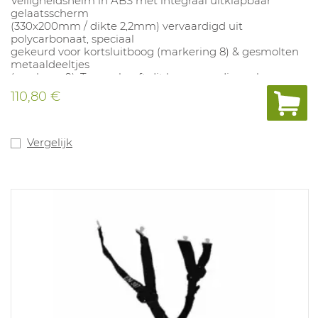
Veiligheidshelm in ABS met integraal uitklapbaar
gelaatsscherm
(330x200mm / dikte 2,2mm) vervaardigd uit
polycarbonaat, speciaal
gekeurd voor kortsluitboog (markering 8) & gesmolten
metaaldeeltjes
(markage 9). Tevens heeft dit hoogwaardige scherm
een keuring N, wat
110,80 €
staat voor antidamp. Impactresistentie van 120m/sec
(markage B). Met 4-
punts binnenwerk uit textiel (49-63 cm) met draaiknop,
en lederen
Vergelijk
zweetband. De helm is bij uitstek voor werkzaamheden
in schakelkasten en
waar er risico's zijn van wegspringende deeltjes vb.
slijpmachines.
Gewicht: 650g.
GS ET 29.