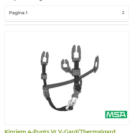
Kinriem 4-Punts Vr V-Gard/Thermalgard