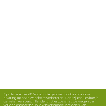
Fijn dat je er bent! Vandeputte gebruikt cookies om jouw
ervaring op onze website te verbeteren. Dankzij cookies kan je
genieten van verschillende functies zoals het toevoegen van
veiligheidsmateriaal in je winkelmandje, het delen van