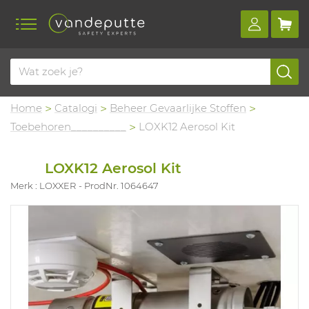
Home
Catalogi
Beheer Gevaarlijke Stoffen
Toebehoren__________
LOXK12 Aerosol Kit
LOXK12 Aerosol Kit
Merk : LOXXER
ProdNr. 1064647