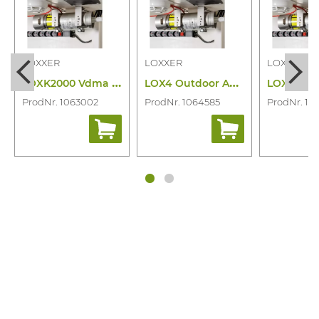
LOXXER
LOXXER
LOXXER
L
OXK2000 Vdma Aerosol Kit
L
OX4 Outdoor Aerosol Kit
ProdNr. 1063002
ProdNr. 1064585
ProdNr. 10