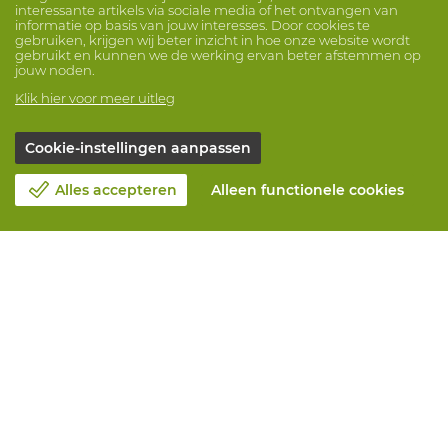
interessante artikels via sociale media of het ontvangen van
informatie op basis van jouw interesses. Door cookies te
gebruiken, krijgen wij beter inzicht in hoe onze website wordt
gebruikt en kunnen we de werking ervan beter afstemmen op
jouw noden.
Klik hier voor meer uitleg
Cookie-instellingen aanpassen
Alles accepteren
Alleen functionele cookies
Over Vandeputte
Blog
Contacteer ons
Maak een afspraak 📆
Maatschappelijk Verantwoord Ondernemen
Werken bij Vandeputte