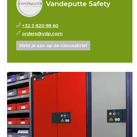
Vandeputte Safety
+32 3 820 98 60
orders@vdp.com
Meld je aan op de nieuwsbrief