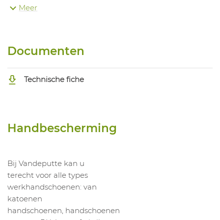
Meer
1042425004
Handschoen 55-5120
1042425005
Handschoen 55-5120
1042425006
Handschoen 55-5120
Documenten
Technische fiche
Handbescherming
Bij Vandeputte kan u
terecht voor alle types
werkhandschoenen: van
katoenen
handschoenen, handschoenen