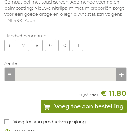
Compatibel met touchscreen; Ademende voering en
palmcoating; Nieuwe nitrilpalm met microporiën zorgt
voor een goede droge en oliegrip; Antistatisch volgens
EN1149-5:2008.
Handschoenmaten:
6
7
8
9
10
11
Aantal
€ 11.80
Prijs/
Paar
:
Voeg toe aan bestelling
Voeg toe aan productvergelijking