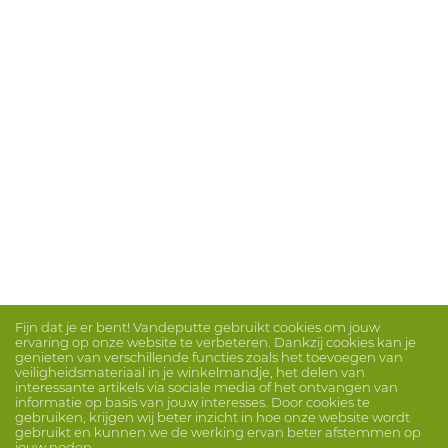
Fijn dat je er bent! Vandeputte gebruikt cookies om jouw
ervaring op onze website te verbeteren. Dankzij cookies kan je
genieten van verschillende functies zoals het toevoegen van
veiligheidsmateriaal in je winkelmandje, het delen van
interessante artikels via sociale media of het ontvangen van
informatie op basis van jouw interesses. Door cookies te
gebruiken, krijgen wij beter inzicht in hoe onze website wordt
gebruikt en kunnen we de werking ervan beter afstemmen op
jouw noden.