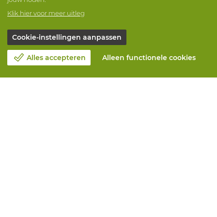
Klik hier voor meer uitleg
Cookie-instellingen aanpassen
Alles accepteren
Alleen functionele cookies
Over Vandeputte
Blog
Contacteer ons
Maak een afspraak 📆
Maatschappelijk Verantwoord Ondernemen
Werken bij Vandeputte
Retourformulier
Alle diensten