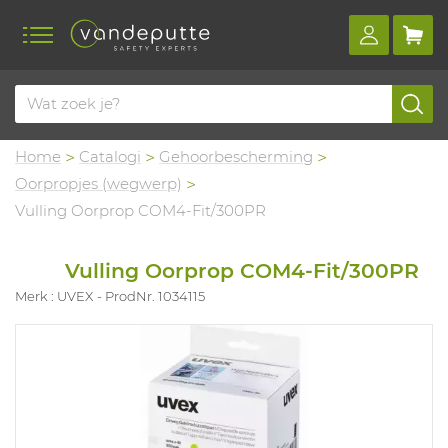
Home
Catalogi
Gehoorbescherming
Oorpropjes (wegwerp)
Vulling Oorprop COM4-Fit/300PR
Vulling Oorprop COM4-Fit/300PR
Merk : UVEX
ProdNr. 1034115