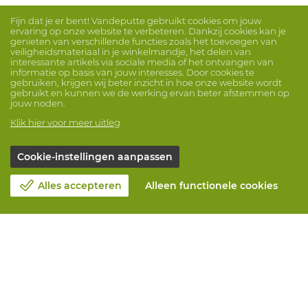
Fijn dat je er bent! Vandeputte gebruikt cookies om jouw
ervaring op onze website te verbeteren. Dankzij cookies kan je
genieten van verschillende functies zoals het toevoegen van
veiligheidsmateriaal in je winkelmandje, het delen van
interessante artikels via sociale media of het ontvangen van
informatie op basis van jouw interesses. Door cookies te
gebruiken, krijgen wij beter inzicht in hoe onze website wordt
gebruikt en kunnen we de werking ervan beter afstemmen op
jouw noden.
Klik hier voor meer uitleg
Cookie-instellingen aanpassen
Alles accepteren
Alleen functionele cookies
Over Vandeputte
Blog
Contacteer ons