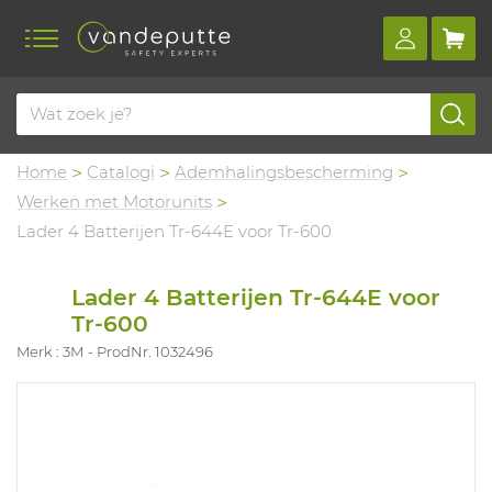
Home
Catalogi
Ademhalingsbescherming
Werken met Motorunits
Lader 4 Batterijen Tr-644E voor Tr-600
Lader 4 Batterijen Tr-644E voor
Tr-600
Merk : 3M
ProdNr. 1032496