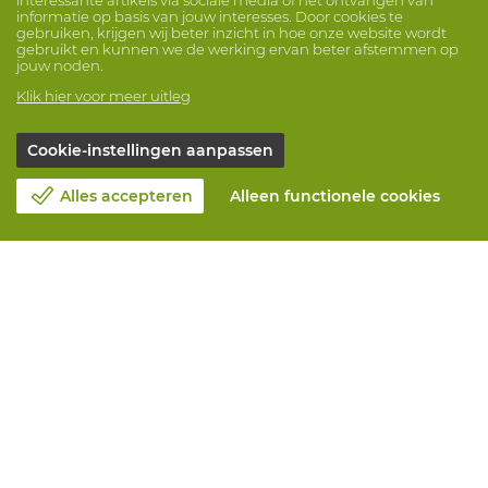
informatie op basis van jouw interesses. Door cookies te
gebruiken, krijgen wij beter inzicht in hoe onze website wordt
gebruikt en kunnen we de werking ervan beter afstemmen op
jouw noden.
Klik hier voor meer uitleg
Cookie-instellingen aanpassen
Alles accepteren
Alleen functionele cookies
Over Vandeputte
Blog
Contacteer ons
Maak een afspraak 📆
Maatschappelijk Verantwoord Ondernemen
Werken bij Vandeputte
Retourformulier