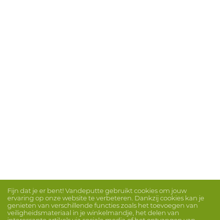
Fijn dat je er bent! Vandeputte gebruikt cookies om jouw
ervaring op onze website te verbeteren. Dankzij cookies kan je
genieten van verschillende functies zoals het toevoegen van
veiligheidsmateriaal in je winkelmandje, het delen van
interessante artikels via sociale media of het ontvangen van