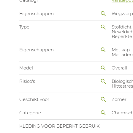
Catalogi
Vandeput
Eigenschappen
Wegwerp
Type
Stofdicht 
Neveldich
Beperkte 
Eigenschappen
Met kap
Met adem
Model
Overall
Risico's
Biologisch
Hittestres
Geschikt voor
Zomer
Categorie
Chemisch
KLEDING VOOR BEPERKT GEBRUIK