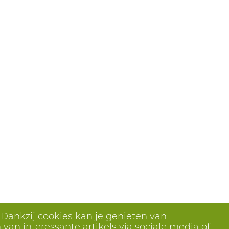
 Dankzij cookies kan je genieten van
van interessante artikels via sociale media of