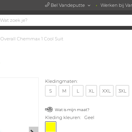
Bel Vandeputte
Werken bij Va
Overall Chemmax 1 Cool Suit
t
Kledingmaten:
S
M
L
XL
XXL
3XL
Wat is mijn maat?
Kleding kleuren:
Geel