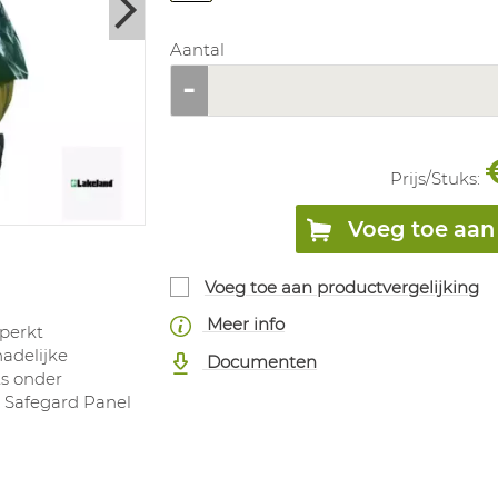
Aantal
Prijs/
Stuks
:
Voeg toe aan 
Voeg toe aan productvergelijking
Meer info
eperkt
adelijke
Documenten
ts onder
, Safegard Panel