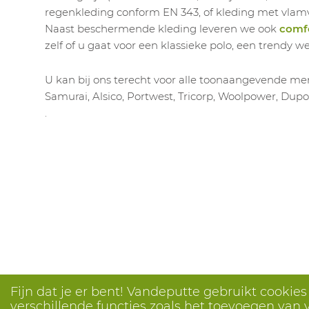
regenkleding conform EN 343, of kleding met vla
Naast beschermende kleding leveren we ook
comfo
zelf of u gaat voor een klassieke polo, een trendy w
U kan bij ons terecht voor alle toonaangevende mer
Samurai, Alsico, Portwest, Tricorp, Woolpower, Dupo
.
Fijn dat je er bent! Vandeputte gebruikt cookie
verschillende functies zoals het toevoegen van v