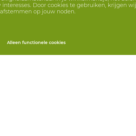
interesses. Door cookies te gebruiken, krijgen wij
r afstemmen op jouw noden.
Alleen functionele cookies
Alle producten
llen
PBM's op maat
 herstelling
Handbescherming
ices
Voetbescherming
n
Beschermende kleding
utomaten
 Wij helpen je verder