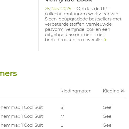
25-Nov-2025
Ontdek de UP-
collectie multinorm workwear van
Sioen: geüpgradede bestsellers met
verbeterde stoffen, vernieuwde
pasvorm, verfijnde look en een
uitgebreid assortiment met
bretelbroeken en coveralls.
mers
Kledingmaten
Kleding kle
Chemmax 1 Cool Suit
S
Geel
Chemmax 1 Cool Suit
M
Geel
Chemmax 1 Cool Suit
L
Geel