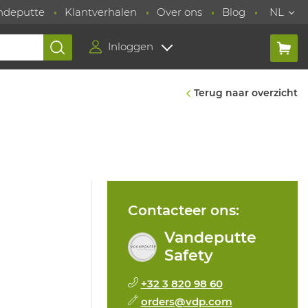
ndeputte
Klantverhalen
Over ons
Blog
NL
Inloggen
Terug naar overzicht
Contacteer ons:
Vandeputte
Safety
+32 3 820 98 60
orders@vdp.com