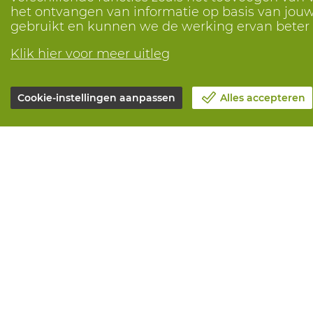
het ontvangen van informatie op basis van jouw 
gebruikt en kunnen we de werking ervan bete
Klik hier voor meer uitleg
Cookie-instellingen aanpassen
Alles accepteren
Over Vandeputte
Alle diensten
Blog
Online beste
Contacteer ons
Onderhoud en
Maak een afspraak 📆
Aanmeetserv
Maatschappelijk Verantwoord
Bedrukkinge
Ondernemen
Distributiea
Werken bij Vandeputte
Advies nodig?