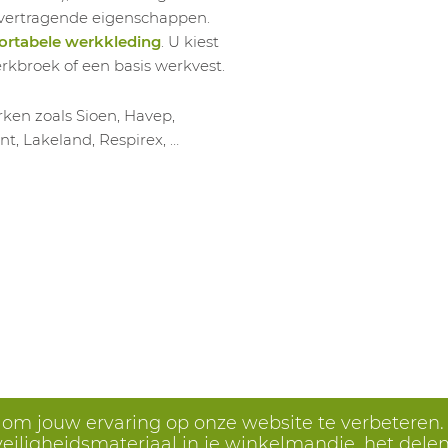
mvertragende eigenschappen.
rtabele werkkleding
. U kiest
erkbroek of een basis werkvest.
ken zoals Sioen, Havep,
nt, Lakeland, Respirex, …
s om jouw ervaring op onze website te verbeteren.
eiligheidsmateriaal in je winkelmandje, het delen 