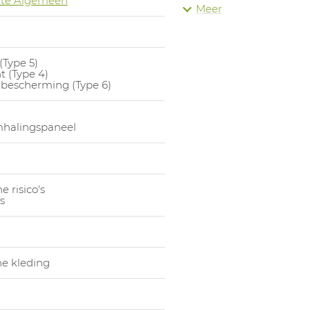
te Algemeen
Meer
1017991004
Overall 
1017991005
Overall 
1017991006
Overall 
(Type 5)
t (Type 4)
bescherming (Type 6)
halingspaneel
e risico's
s
e kleding