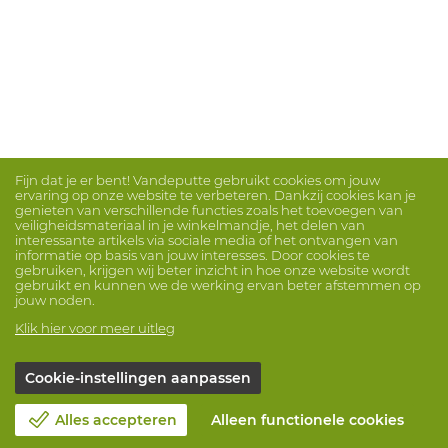
Fijn dat je er bent! Vandeputte gebruikt cookies om jouw
ervaring op onze website te verbeteren. Dankzij cookies kan je
genieten van verschillende functies zoals het toevoegen van
veiligheidsmateriaal in je winkelmandje, het delen van
interessante artikels via sociale media of het ontvangen van
informatie op basis van jouw interesses. Door cookies te
gebruiken, krijgen wij beter inzicht in hoe onze website wordt
gebruikt en kunnen we de werking ervan beter afstemmen op
jouw noden.
Klik hier voor meer uitleg
Cookie-instellingen aanpassen
Alles accepteren
Alleen functionele cookies