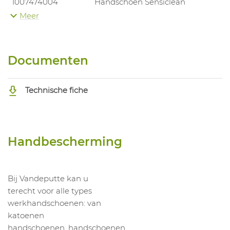
1007474004
Handschoen Sensiclean
Meer
1007474005
Handschoen Sensiclean
1007474006
Handschoen Sensiclean
1007474007
Handschoen Sensiclean
Documenten
Technische fiche
Handbescherming
Bij Vandeputte kan u
terecht voor alle types
werkhandschoenen: van
katoenen
handschoenen, handschoenen