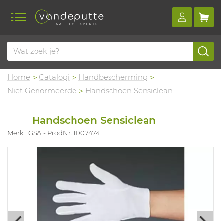
Home
Catalogi
Handbescherming
Niet Genormeerde
Handschoen Sensiclean
Handschoen Sensiclean
Merk : GSA
ProdNr. 1007474