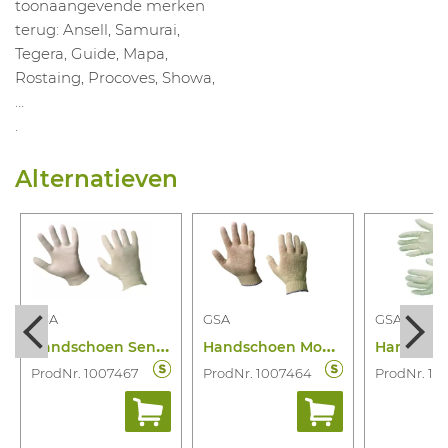
toonaangevende merken
terug: Ansell, Samurai,
Tegera, Guide, Mapa,
Rostaing, Procoves, Showa,
…
.
Alternatieven
GSA
GSA
GSA
H
andschoen Sensitect
H
andschoen Monotect Men
ProdNr. 1007467
ProdNr. 1007464
ProdNr. 10