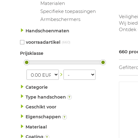
Materialen
Specifieke toepassingen
Veilighe
Armbeschermers
Wij bie
Ontdek o
Handschoenmaten
voorraadartikel
(660)
660 pro
Prijsklasse
Gefilter
Categorie
Type handschoen
Geschikt voor
Eigenschappen
Materiaal
Coating