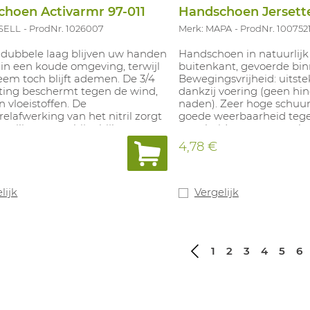
hoen Activarmr 97-011
Handschoen Jersett
SELL
ProdNr. 1026007
Merk: MAPA
ProdNr. 100752
 dubbele laag blijven uw handen
Handschoen in natuurlijk 
in een koude omgeving, terwijl
buitenkant, gevoerde bin
eem toch blijft ademen. De 3/4
Bewegingsvrijheid: uitst
ating beschermt tegen de wind,
dankzij voering (geen hin
 vloeistoffen. De
naden). Zeer hoge schuu
elafwerking van het nitril zorgt
goede weerbaarheid teg
 veilige greep bij talrijke
verscheidene zuren en k
ingen. De zachte binnenlaag in
Toepassingen: behandeli
4,78 €
ppenweefsel en de nitrilcoating
diepvriesproducten, groen
comfort en beweeglijkheid. De
kippenfokkerijen, parfum
oen past perfect door haar
insmeren van polyester, 
ische vormgeving en
productie van inkten en k
lijk
Vergelijk
ert de handvermoeidheid. De
Lengte: 31 à 33 cm (naar
terende zwarte coating op de
Dikte: 1,15 mm. Maten: 5-1
e voering zorgt voor extra
rheid als er weinig licht is.
1
2
3
4
5
6
sch. Maten: 8-11.