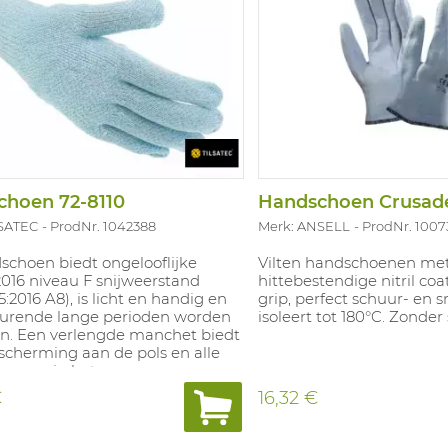
choen 72-8110
LSATEC
ProdNr. 1042388
Merk: ANSELL
ProdNr. 1007
schoen biedt ongelooflijke
Vilten handschoenen me
2016 niveau F snijweerstand
hittebestendige nitril co
5:2016 A8), is licht en handig en
grip, perfect schuur- en 
urende lange perioden worden
isoleert tot 180°C. Zonder 
n. Een verlengde manchet biedt
scherming aan de pols en alle
oenen in het
assortiment kunnen industrieel
€
16,32 €
gewassen volgens de ISO
18-norm. EN388: 2016 niveau F
stand (ANSI 105:2016 A8); EN388: