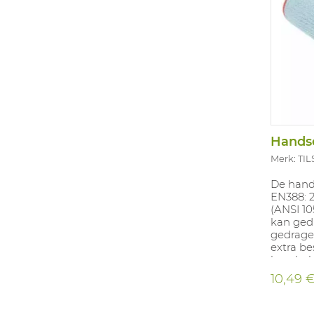
Hands
Merk: TI
De hand
EN388: 
(ANSI 10
kan ged
gedrage
extra be
handsch
voedsel
10,49 
worden 
15797:20
snijweer