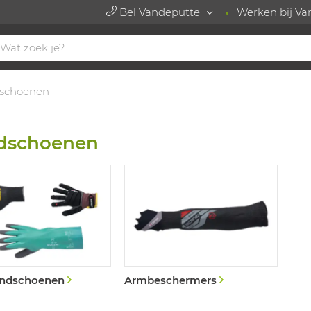
Bel Vandeputte
Werken bij Va
schoenen
dschoenen
ndschoenen
Armbeschermers