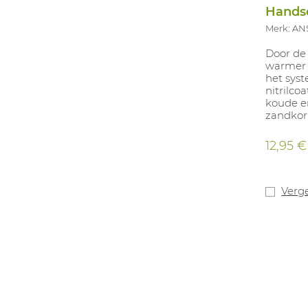
Handsc
Merk: AN
Door de
warmer 
het syst
nitrilco
koude en
zandkorr
voor een
toepass
12,95 €
acryl no
bieden 
handsch
ergonom
Verge
vermind
contras
heloranj
zichtbaa
antistati