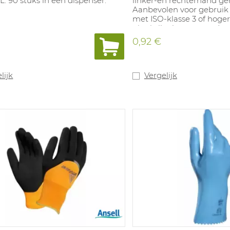
: 90 stuks in een dispenser.
linker-en rechterhand g
Aanbevolen voor gebruik
met ISO-klasse 3 of hoger
uit nitrilpolymeer zonder 
het risico op allergische r
€
0,92 €
vermindert. Gladde afwe
geruwde vingertoppen, l
siliconenvrij. Maten: 6/6,5/
lijk
Vergelijk