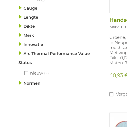
Gauge
Lengte
Dikte
Merk: TE
Merk
Groene,
in Neop
Innovatie
touchsc
Met vin
Arc Thermal Performance Value
Dikt: 0
Status
Maten: 7
nieuw
(10)
48,93 
Normen
Verge