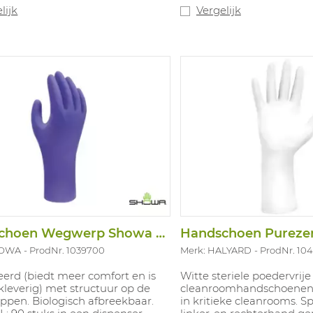
 4 X F; Nieuwe garenstructuur
lijk
Vergelijk
or verbeterde grip en
sche prestaties; Permanente
obiële component; Vrij van
el om productbesmetting te
en; Getest volgens EN ISO 15797
iële wastest om x50 wasbeurten
taan tot 85°C en drogen tot
der effect op snijweerstand;
codeerd om kruisbesmetting te
en; Ontworpen voor gebruik
hand met een mes; Tweehandig.
Handschoen Wegwerp Showa 7545EBT PF 100S
HOWA
ProdNr. 1039700
Merk: HALYARD
ProdNr. 10
erd (biedt meer comfort en is
Witte steriele poedervrije 
leverig) met structuur op de
cleanroomhandschoenen 
ppen. Biologisch afbreekbaar.
in kritieke cleanrooms. Sp