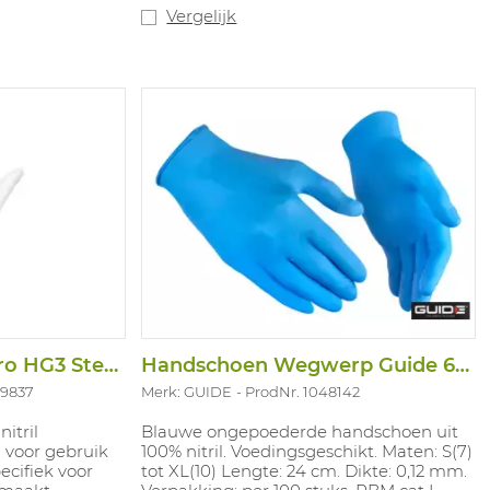
van prikkeldraad, glasindustrie,
Vergelijk
behandelen van metalen. Maten: 6-10.
Handschoen Purezero HG3 Steriel Wit
Handschoen Wegwerp Guide 622 PF 100ST
49837
Merk: GUIDE
ProdNr. 1048142
nitril
Blauwe ongepoederde handschoen uit
voor gebruik
100% nitril. Voedingsgeschikt. Maten: S(7)
ecifiek voor
tot XL(10) Lengte: 24 cm. Dikte: 0,12 mm.