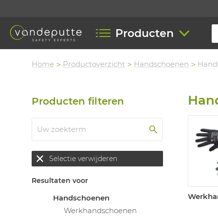
Producten
Home
Productoverzicht
Handschoenen
Hand
Han
Producten filteren
Selectie verwijderen
Resultaten voor
Werkha
Handschoenen
Werkhandschoenen