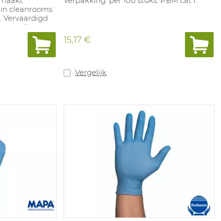
emaakt.
Verpakking: per 100 stuks. PBM cat I.
 in cleanrooms
. Vervaardigd
versnellers, wat
eacties
15,17 €
rking, met
atex-en
7/7,5/8/8,5/9/10.
Vergelijk