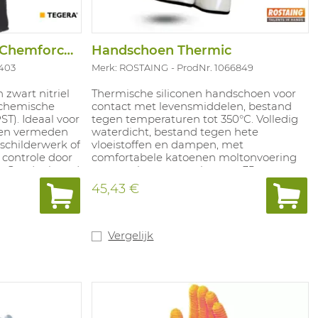
Handschoen Tegera Chemforce 84520 50ST/D
Handschoen Thermic
6403
Merk: ROSTAING
ProdNr. 1066849
wart nitriel
Thermische siliconen handschoen voor
chemische
contact met levensmiddelen, bestand
T). Ideaal voor
tegen temperaturen tot 350°C. Volledig
nen vermeden
waterdicht, bestand tegen hete
schilderwerk of
vloeistoffen en dampen, met
 controle door
comfortabele katoenen moltonvoering
m. Goedgekeurd
en extra lange manchet van 35 cm ter
gsmiddelen,
bescherming van de onderarm. Geschikt
45,43 €
n geschikt voor
voor bakkerijen, grootkeukens,
toffen die de
voedingsindustrie en industriële
n belemmeren.
toepassingen.
.20mm AQL:0.65
Maten: 7 - 11
Vergelijk