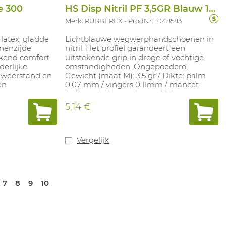
e 300
HS Disp Nitril PF 3,5GR Blauw 100ST
1
Merk: RUBBEREX
ProdNr. 1048583
latex, gladde
Lichtblauwe wegwerphandschoenen in
nenzijde
nitril. Het profiel garandeert een
ekend comfort
uitstekende grip in droge of vochtige
derlijke
omstandigheden. Ongepoederd.
rweerstand en
Gewicht (maat M): 3,5 gr / Dikte: palm
en
0.07 mm / vingers 0.11mm / mancet
etonen.
0.06mm)). Toepassingen: Licht
ng van
chemische toepassingen in labo's,
5,14 €
tenteelt,
assemblage, productcontrole,
productie,
voedingssector. Getest voor contact met
metselwerken,
voedingsmiddelen . Beschikbare maten:
leurstoffen.
S-XL. In overeenstemming met: EN 374-1
Vergelijk
gelang de maat)
Type B (JKT) en EN374-5: VIRUS
0.
7
8
9
10