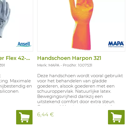
Handschoen Crusader Flex 42-445
Handschoen Harpon 321
391
Merk: MAPA
ProdNr. 1007531
t
Deze handschoen wordt vooral gebruikt
ating. Maximale
voor het behandelen van gladde
snijbestendig en
goederen, alsook goederen met een
siliconen.
schuuroppervlak. Natuurlijke latex.
Bewegingsvrijheid dankzij een
uitstekend comfort door extra steun.
Geen naad. Voozien van verstevigd
katoen en grip. Hoge snijweerstand en
6,44 €
bescherming van de voorarm.
Toepassingen: visvangst in open zee,
bosbedrijven, oesterteelt, behandelen