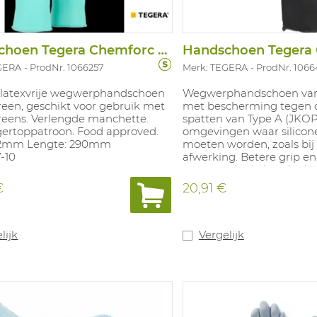
Handschoen Tegera Chemforc 837 100ST/Dis
GERA
ProdNr. 1066257
Merk: TEGERA
ProdNr. 106
 latexvrije wegwerphandschoen
Wegwerphandschoen van z
reen, geschikt voor gebruik met
met bescherming tegen 
reens. Verlengde manchette.
spatten van Type A (JKOPS
gertoppatroon. Food approved.
omgevingen waar silico
,12mm Lengte: 290mm
moeten worden, zoals bij 
-10
afwerking. Betere grip en
structuur in de handpal
voor contact met voedin
€
20,91 €
siliconenvrij, poedervrij e
touchscreens. Getest op s
hechting van verf kunne
Lengte: 295mm Dikte: 0
lijk
Vergelijk
Maten: 7-11