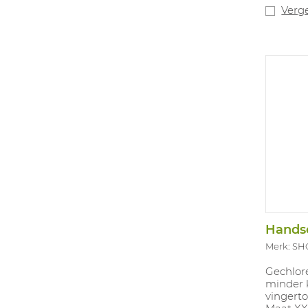
2016 4 ×
Verge
zorgt vo
mechani
antimicr
glasvez
voorkom
industr
te weers
70°C zon
Kleurge
voorkom
met de 
Merk: S
Gechlore
minder k
vingerto