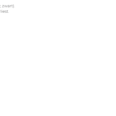
, zwart).
iest.