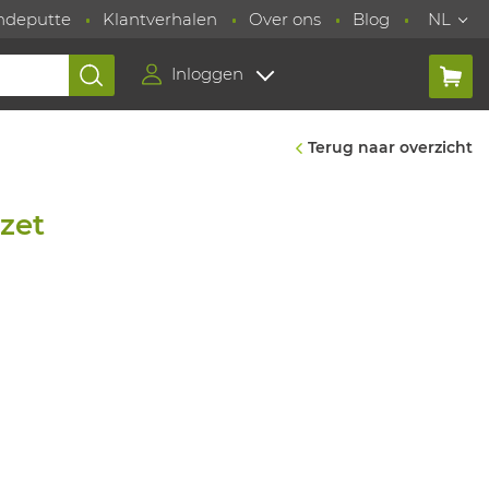
ndeputte
Klantverhalen
Over ons
Blog
NL
Inloggen
Terug naar overzicht
zet