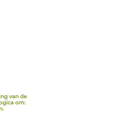
ding van de
logica om:
n.