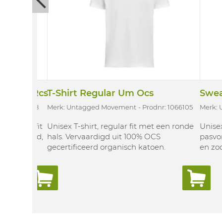
Um Ocs/Rcs
T-Shirt Regular Um Ocs
Swea
dnr: 1066118
Merk: Untagged Movement
Prodnr: 1066105
Merk:
 relaxed fit
Unisex T-shirt, regular fit met een ronde
Unise
n trekkoord,
hals. Vervaardigd uit 100% OCS
pasvo
 en diepe
gecertificeerd organisch katoen.
en zo
80% OCS
gecer
toen en 20% RCS
gecert
olyester.