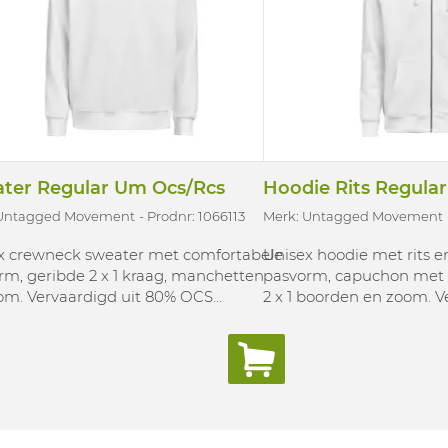
ter Regular Um Ocs/Rcs
Hoodie Rits Regula
 Untagged Movement
Prodnr: 1066113
Merk: Untagged Movement
x crewneck sweater met comfortabele
Unisex hoodie met rits 
rm, geribde 2 x 1 kraag, manchetten
pasvorm, capuchon met 
om. Vervaardigd uit 80% OCS
2 x 1 boorden en zoom. V
tificeerd organisch katoen en 20% RCS
OCS gecertificeerd orga
ificeerd gerecycleerd polyester.
RCS gecertificeerd gerec