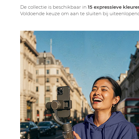
De collectie is beschikbaar in
15 expressieve kleure
Voldoende keuze om aan te sluiten bij uiteenlopende h