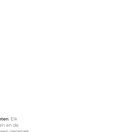
eten
. Elk
ten en de
r een generiek