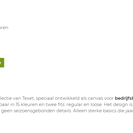
uren
e
ectie van Texet, speciaal ontwikkeld als canvas voor
bedrijf
kbaar in 15 kleuren en twee fits: regular en loose. Het design 
geen seizoensgebonden details. Alleen sterke basics die jaar