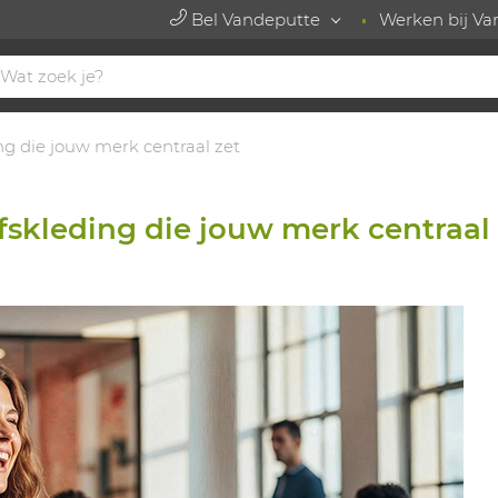
Bel Vandeputte
Werken bij Va
g die jouw merk centraal zet
skleding die jouw merk centraal 