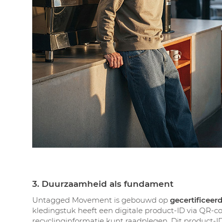
3. Duurzaamheid als fundament
Untagged Movement is gebouwd op
gecertificeer
kledingstuk heeft een digitale product-ID via QR-c
recyclinginformatie kunt raadplegen. Dit product-I