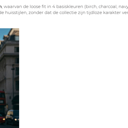
n
, waarvan de loose fit in 4 basiskleuren (birch, charcoal, navy
uisstijlen, zonder dat de collectie zijn tijdloze karakter verl