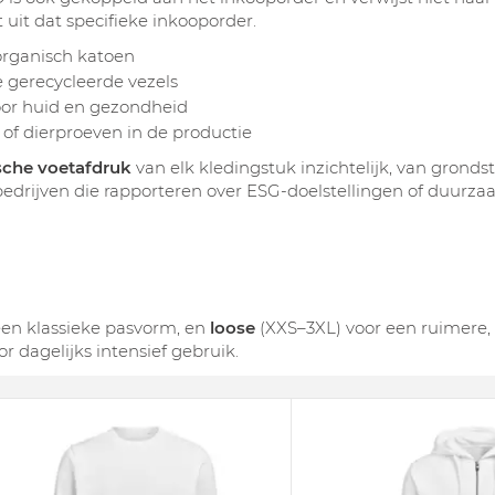
uit dat specifieke inkooporder.
 organisch katoen
e gerecycleerde vezels
 voor huid en gezondheid
n of dierproeven in de productie
sche voetafdruk
van elk kledingstuk inzichtelijk, van grondst
bedrijven die rapporteren over ESG-doelstellingen of duurz
een klassieke pasvorm, en
loose
(XXS–3XL) voor een ruimere
r dagelijks intensief gebruik.
Next