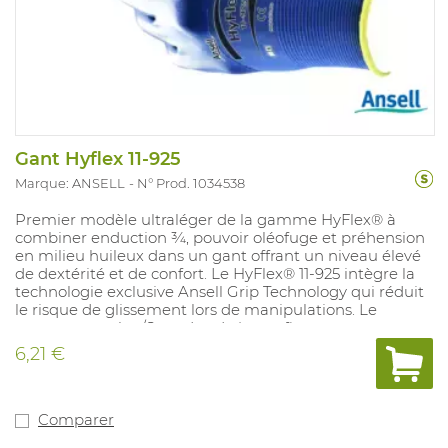
Gant Hyflex 11-925
Marque: ANSELL
N° Prod. 1034538
Premier modèle ultraléger de la gamme HyFlex® à
combiner enduction ¾, pouvoir oléofuge et préhension
en milieu huileux dans un gant offrant un niveau élevé
de dextérité et de confort. Le HyFlex® 11-925 intègre la
technologie exclusive Ansell Grip Technology qui réduit
le risque de glissement lors de manipulations. Le
support en nylon/Spandex de jauge fine procure un
effet « seconde peau » optimal. Protection, performance
6,21 €
et flexibilité : l'alliance unique de ces caractéristiques
permet de surpasser les générations précédentes de
gants d'usage général ¾ enduits aux propriétés
oléofuges, en procurant sensibilité tactile, préhension en
Comparer
milieu huileux et confort extrêmes.Tailles 6-11.