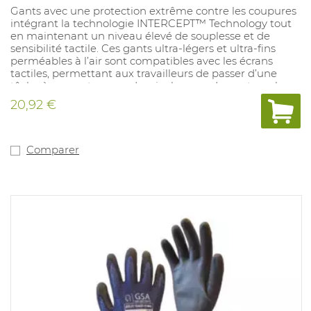
Gants avec une protection extrême contre les coupures
intégrant la technologie INTERCEPT™ Technology tout
en maintenant un niveau élevé de souplesse et de
sensibilité tactile. Ces gants ultra-légers et ultra-fins
perméables à l’air sont compatibles avec les écrans
tactiles, permettant aux travailleurs de passer d’une
tâche à une autre sans devoir changer de gants ou les
retirer. Dextérité élevée combinée à un niveau inégalé
20,92 €
de confort et de précision et à une excellente résistance
à l’abrasion. Propriétés de dissipation des décharges
électrostatiques (DES) protégeant les composants
électroniques, les batteries et d’autres composants et
Comparer
équipements sensibles Ajustement optimal à la base de
l’auriculaire pour mieux épouser les contours naturels
de la main. Formulation testée dermatologiquement et
approuvée par Dermatest®. Antistatiques, sans latex,
lavable à 40°C. Tailles: 6-12. Conforme à : EN388:2016
3.X.3.1.F, EN16350