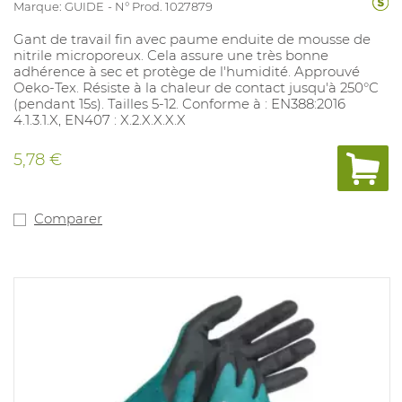
Marque: GUIDE
N° Prod. 1027879
Gant de travail fin avec paume enduite de mousse de
nitrile microporeux. Cela assure une très bonne
adhérence à sec et protège de l'humidité. Approuvé
Oeko-Tex. Résiste à la chaleur de contact jusqu'à 250°C
(pendant 15s). Tailles 5-12. Conforme à : EN388:2016
4.1.3.1.X, EN407 : X.2.X.X.X.X
5,78 €
Comparer