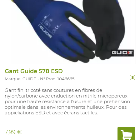
Gant Guide 578 ESD
Marque: GUIDE
N° Prod. 1046665
Gant fin, tricoté sans coutures en fibres de
nylon/carbone avec enduction en nitrile microporeux
pour une haute résistance à l'usure et une préhension
optimale dans les environnements huileux. Pour des
appicliations ESD et avec écrans tactiles.
7,99 €