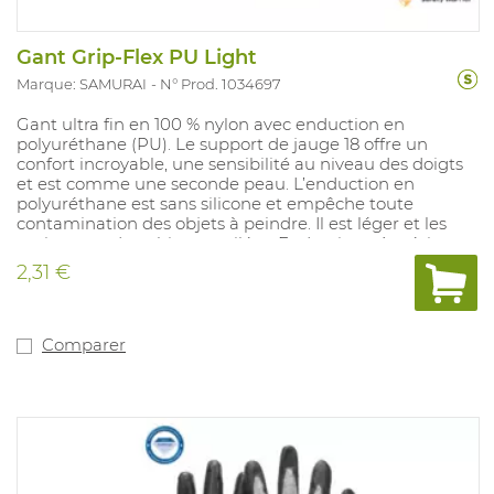
Gant Grip-Flex PU Light
Marque: SAMURAI
N° Prod. 1034697
Gant ultra fin en 100 % nylon avec enduction en
polyuréthane (PU). Le support de jauge 18 offre un
confort incroyable, une sensibilité au niveau des doigts
et est comme une seconde peau. L’enduction en
polyuréthane est sans silicone et empêche toute
contamination des objets à peindre. Il est léger et les
mains sont donc bien ventilées. Enduction très résistant
au frottement. Idéal pour des applications dans des
2,31 €
conditions sèches, telles que montage léger, tâches de
précision et activités logistiques légères. Avec sa couleur
entièrement noire, ce gant est particulièrement utile
dans des environnements pollués. Tailles disponibles: 6
Comparer
à 11. Conforme à : EN388 4.1.2.1.