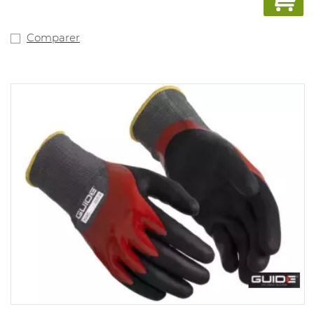
En accordance avec EN388:2016 : 4.1.2.1.X
EN407:2020: X1XXXX
Comparer