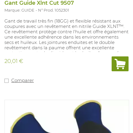
Gant Guide Xlnt Cut 9507
Marque: GUIDE
N° Prod. 1052301
Gant de travail très fin (18GG) ​​et flexible résistant aux
coupures avec un revêtement en nitrile Guide XLNT™.
Ce revêtement protège contre l'huile et offre également
une excellente adhérence dans les environnements
secs et huileux. Les jointures enduites et le double
revêtement dans la paume offrent une excellente
protection contre les liquides et les huiles. Approuvé
pour le contact alimentaire et pour la chaleur de
20,01 €
contact niveau 1. Homologué Oeko-Tex. Fonction écran
tactile. Tailles : 7-11. Conforme à : EN388:2016 4.X.4.4.D,
EN407 : X.1.X.X.X.X
Comparer