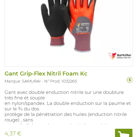
Gant Grip-Flex Nitril Foam Kc
Marque: SAMURAI
N° Prod. 1032265
Gant avec double enduction nitrile sur une doublure
très fine et souple
en nylon/spandex. La double enduction sur la paume et
sur le ¾ du dos
protège de la pénétration des huiles (enduction nitrile
rouge) , sans
perte d’adhérence (mousse de nitrile noire). La
meilleure protection
4,37 €
contre l’abrasion combinée avec un excellent confort !