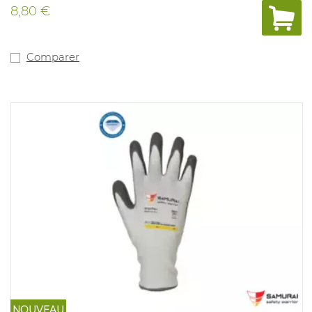
doté d'un enduction en polyuréthane (PU) avec une
8,80 €
prise exceptionnelle.
Grâce à sa légèreté et à la fibre "Dyneema® Diamond",
les mains sont
bien ventilées et le gant offre une prise "fraîche". Il est
Comparer
sans fibre
de verre et les propriétés de résistance à la coupure sont
donc mieux
garanties. Idéal pour des applications nécessitant une
résistance à la
coupure dans un environnement sec, telles
qu'assemblage de petites
pièces, activités d'emballage et montage. Tailles
disponibles: 7 à 11.
Conforme à : EN388 3.X.4.2, ISO 13997 classe B.
NOUVEAU