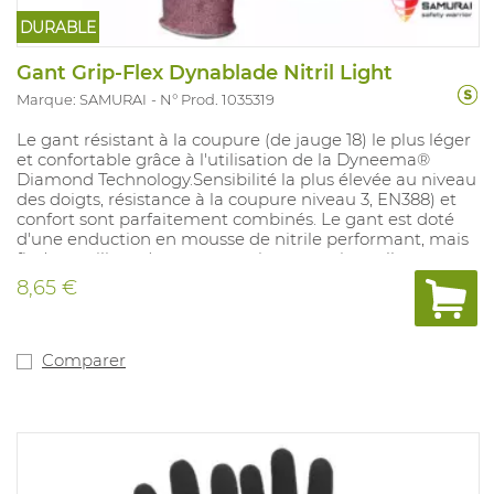
DURABLE
Gant Grip-Flex Dynablade Nitril Light
Marque: SAMURAI
N° Prod. 1035319
Le gant résistant à la coupure (de jauge 18) le plus léger
et confortable grâce à l'utilisation de la Dyneema®
Diamond Technology.Sensibilité la plus élevée au niveau
des doigts, résistance à la coupure niveau 3, EN388) et
confort sont parfaitement combinés. Le gant est doté
d'une enduction en mousse de nitrile performant, mais
fin (sans silicone), avec une prise exceptionnelle sur
surfaces huileuses et donne une résistance chaleur par
8,65 €
contact jus'que 100°C. Grâce à sa légèreté et à la fibre
"Dyneema® Diamond", les mains sont bien ventilées et
le gant offre une prise "fraîche". Il est sans fibre de verre
et les propriétés de résistance à la coupure sont donc
Comparer
mieux garanties.. Idéal pour des applications nécessitant
une résistance à la coupure dans un environnement
(légèrement) huileux, telles qu'assemblage de petites
pièces et montage. Tailles disponibles: 7 à 11.