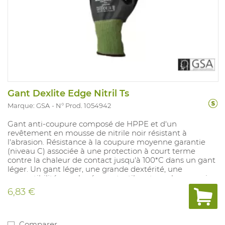
Gant Dexlite Edge Nitril Ts
Marque: GSA
N° Prod. 1054942
Gant anti-coupure composé de HPPE et d'un
revêtement en mousse de nitrile noir résistant à
l'abrasion. Résistance à la coupure moyenne garantie
(niveau C) associée à une protection à court terme
contre la chaleur de contact jusqu'à 100*C dans un gant
léger. Un gant léger, une grande dextérité, une
compatibilité avec les écrans tactiles et une bonne prise
en main en font une solution confortable et polyvalente.
6,83 €
Aucune fibre de verre n'est utilisée. Conforme à
EN388:2016 : 4.3.4.2.C, EN407:2020:X.1.X.X.X.
Comparer