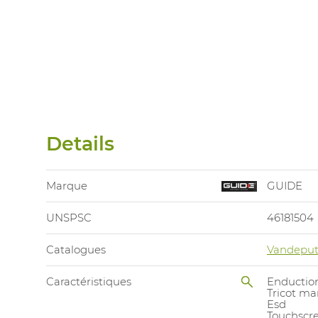
Details
Marque
GUIDE
UNSPSC
46181504
Catalogues
Vandeput
Caractéristiques
Enductio
Tricot ma
Esd
Touchscr