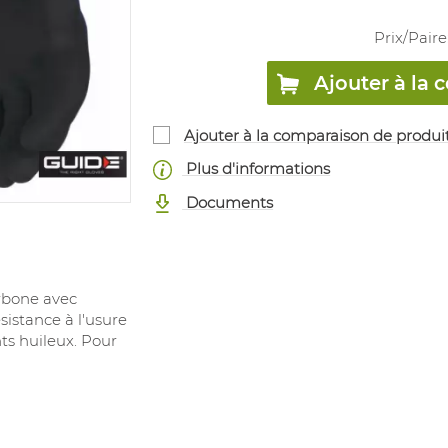
Prix/
Paire
Ajouter à l
Ajouter à la comparaison de produi
Plus d'informations
Documents
arbone avec
istance à l'usure
s huileux. Pour