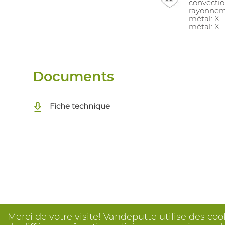
convectio
rayonnem
métal: X
métal: X
Documents
Fiche technique
Merci de votre visite! Vandeputte utilise des coo