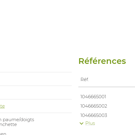
Références
Réf.
1046665001
te
1046665002
1046665003
n paume/doigts
Plus
nchette
1046665004
een
1046665005