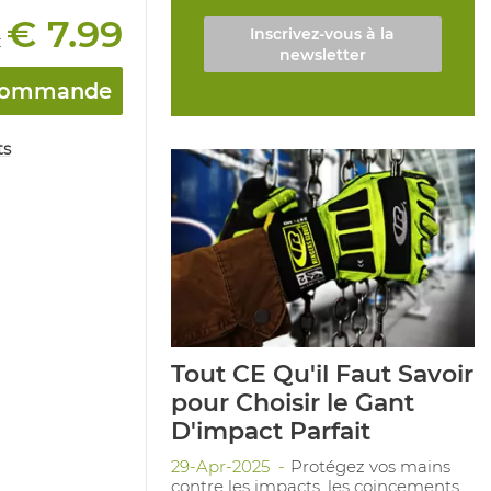
€ 7.99
Inscrivez-vous à la
:
newsletter
a commande
ts
Tout CE Qu'il Faut Savoir
pour Choisir le Gant
D'impact Parfait
29-Apr-2025
Protégez vos mains
contre les impacts, les coincements