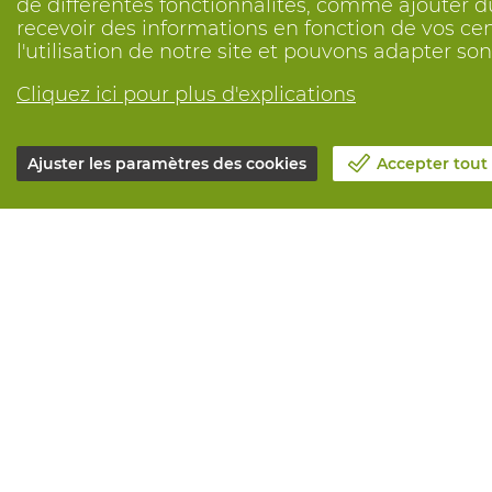
de différentes fonctionnalités, comme ajouter du
recevoir des informations en fonction de vos ce
l'utilisation de notre site et pouvons adapter s
Cliquez ici pour plus d'explications
Ajuster les paramètres des cookies
Accepter tout
Notre société
Tous service
Blog
Commander e
Contactez-nous
Maintenance 
Prenez un rendez-vous 📆
Services de 
Responsabilité sociale
Marquage
Travailler chez Vandeputte
Distributeur