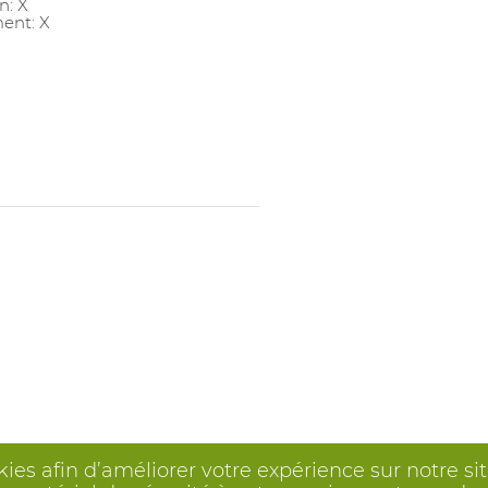
n: X
ent: X
kies afin d’améliorer votre expérience sur notre s