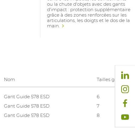
ou la chute d'objets avec des gants
d'impact : protection supplémentaire
grâce à des zones renforcées sur les
articulations, les doigts et le dos de la
main.
Nom
Tailles gants
Gant Guide 578 ESD
6
Gant Guide 578 ESD
7
Gant Guide 578 ESD
8
Gant Guide 578 ESD
9
Gant Guide 578 ESD
10