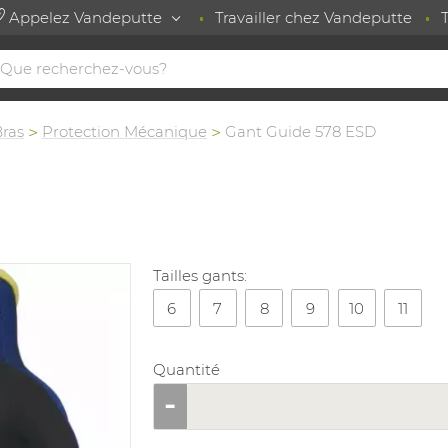
Appelez Vandeputte
Travailler chez Vandeputte
Bras
Protection Mécanique
Gant Guide 578 ESD
Tailles gants:
6
7
8
9
10
11
Quantité