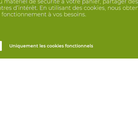
 matériel de sécurité à votre panier, partager des 
ntres d’intérêt. En utilisant des cookies, nous o
on fonctionnement à vos besoins.
Uniquement les cookies fonctionnels
s
Tous produits
n ligne
EPI sur mesure
et réparation
Protection des mains
mesure
Protection des pieds
Vêtements de protection
s automatiques