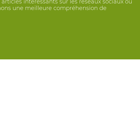
articles intéressants sur les réseaux sociaux ou
btenons une meilleure compréhension de
Suivez nous