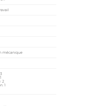
1046665006
ravail
on mécanique
 3
1
: 2
n: 1