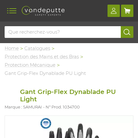
Home
Catalogues
Protection des Mains et des Bras
Protection Mécanique
Gant Grip-Flex Dynablade PU Light
Gant Grip-Flex Dynablade PU
Light
Marque : SAMURAI
N° Prod. 1034700