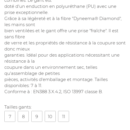
combinés. Le gant est
doté d'un enduction en polyuréthane (PU) avec une
prise exceptionnelle.
Grâce à sa légèreté et à la fibre "Dyneema® Diamond",
les mains sont
bien ventilées et le gant offre une prise "fraîche". Il est
sans fibre
de verre et les propriétés de résistance à la coupure sont
donc mieux
garanties. Idéal pour des applications nécessitant une
résistance à la
coupure dans un environnement sec, telles
qu'assemblage de petites
pièces, activités d'emballage et montage. Tailles
disponibles: 7 à 11.
Conforme à : EN388 3.X.4.2, ISO 13997 classe B.
Tailles gants:
7
8
9
10
11