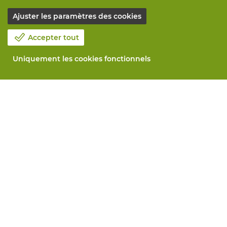
Ajuster les paramètres des cookies
Accepter tout
Uniquement les cookies fonctionnels
Notre société
Blog
Contactez-nous
Prenez un rendez-vous 📆
Responsabilité sociale
Travailler chez Vandeputte
Formulaire de retour
Tous services