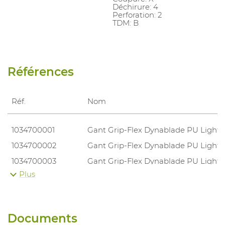
Déchirure: 4
Perforation: 2
TDM: B
Références
Réf.
Nom
1034700001
Gant Grip-Flex Dynablade PU Light
1034700002
Gant Grip-Flex Dynablade PU Light
1034700003
Gant Grip-Flex Dynablade PU Light
Plus
1034700004
Gant Grip-Flex Dynablade PU Light
1034700005
Gant Grip-Flex Dynablade PU Light
Documents