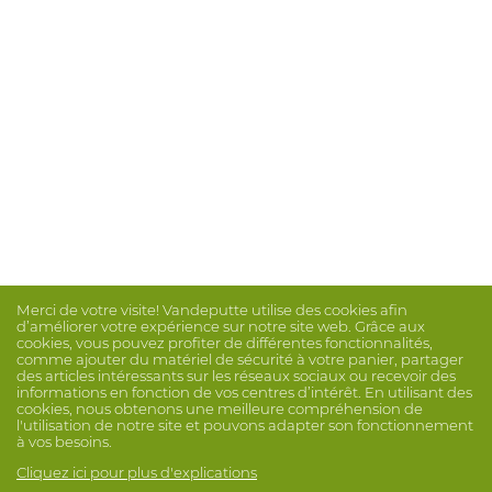
Merci de votre visite! Vandeputte utilise des cookies afin
d’améliorer votre expérience sur notre site web. Grâce aux
cookies, vous pouvez profiter de différentes fonctionnalités,
comme ajouter du matériel de sécurité à votre panier, partager
des articles intéressants sur les réseaux sociaux ou recevoir des
informations en fonction de vos centres d’intérêt. En utilisant des
cookies, nous obtenons une meilleure compréhension de
l'utilisation de notre site et pouvons adapter son fonctionnement
à vos besoins.
Cliquez ici pour plus d'explications