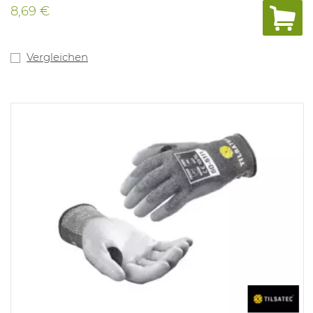
vor Kontakthitze bis 100 °C. Anwendung: Glasindustrie,
8,69 €
Montage, Metallverarbeitung, Kunststoffspritzguss.
Grösse verfügbar: 7-12 Gemäß: EN 388 4.X.4.2.C und EN
407:X.1.X.X.X.X.
Vergleichen