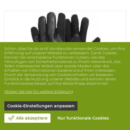
Schön, dass Sie da sind! Vandeputte verwendet Cookies, um Ihre
Erfahrung auf unserer Website zu verbessern. Dank Cookies
können Sie verschiedene Funktionen nutzen, wie das
Hinzufügen von Sicherheitsmaterial zu Ihrem Warenkorb, das
Teilen interessanter Artikel über soziale Medien oder das
Erhalten von Informationen basierend auf Ihren Interessen.
Durch die Verwendung von Cookies erhalten wir besseren
Einblick in die Nutzung unserer Website und können deren
Funktionsweise besser auf Ihre Bedürfnisse abstimmen.
Klicken Sie hier für weitere Erklärung
Cookie-Einstellungen anpassen
Handschuh Tegera 32
Marke: TEGERA
Prod.-Nr. 1048691
Alle akzeptiere
Nur funktionale Cookies