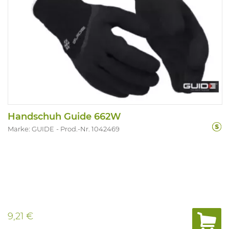
Handschuh Guide 662W
Marke: GUIDE
Prod.-Nr. 1042469
9,21 €