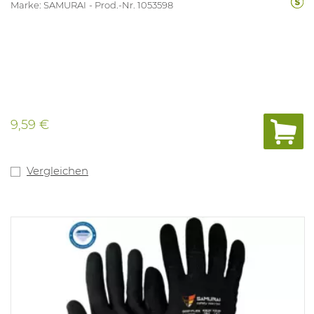
Marke: SAMURAI
Prod.-Nr. 1053598
9,59 €
Vergleichen