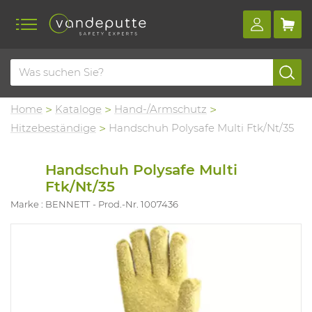
Home
Kataloge
Hand-/Armschutz
Hitzebeständige
Handschuh Polysafe Multi Ftk/Nt/35
Handschuh Polysafe Multi
Ftk/Nt/35
Marke : BENNETT
Prod.-Nr. 1007436