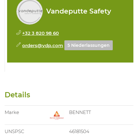
Vandeputte Safety
+32 3 820 98 60
orders@vdp.com
5 Niederlassungen
Details
Marke
BENNETT
UNSPSC
46181504