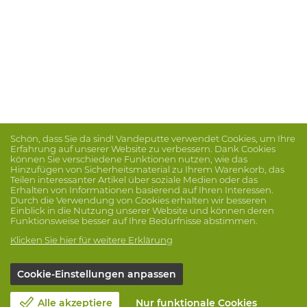
Schön, dass Sie da sind! Vandeputte verwendet Cookies, um Ihre
Erfahrung auf unserer Website zu verbessern. Dank Cookies
können Sie verschiedene Funktionen nutzen, wie das
Hinzufügen von Sicherheitsmaterial zu Ihrem Warenkorb, das
Teilen interessanter Artikel über soziale Medien oder das
Erhalten von Informationen basierend auf Ihren Interessen.
Durch die Verwendung von Cookies erhalten wir besseren
Einblick in die Nutzung unserer Website und können deren
Funktionsweise besser auf Ihre Bedürfnisse abstimmen.
Klicken Sie hier für weitere Erklärung
Cookie-Einstellungen anpassen
Alle akzeptiere
Nur funktionale Cookies