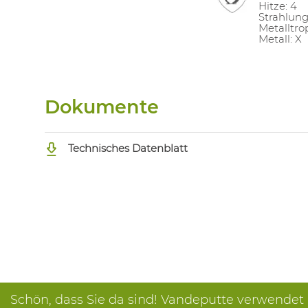
Hitze: 4
Strahlun
Metalltro
Metall: X
Dokumente
Technisches Datenblatt
Schön, dass Sie da sind! Vandeputte verwendet