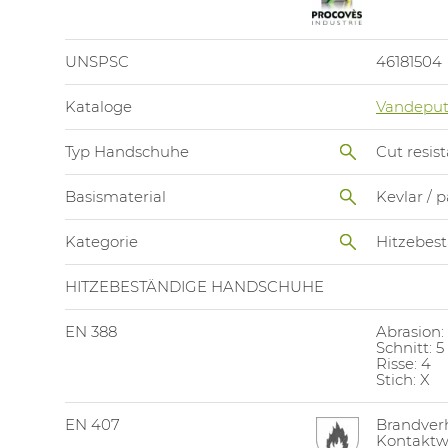
UNSPSC
46181504
Kataloge
Vandeput
Typ Handschuhe
Cut resis
Basismaterial
Kevlar / 
Kategorie
Hitzebes
HITZEBESTÄNDIGE HANDSCHUHE
EN 388
Abrasion:
Schnitt: 5
Risse: 4
Stich: X
EN 407
Brandverh
Kontaktw