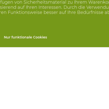
ügen von Sicherheitsmaterial zu Ihrem Warenkorb, 
ierend auf Ihren Interessen. Durch die Verwendu
ren Funktionsweise besser auf Ihre Bedürfnisse 
Nur funktionale Cookies
gen
Alle Produkte
llen
PSA nach Maß
and repair
Handschutz
 services
Fuss Schutz
Protektive Kleidung
 machines