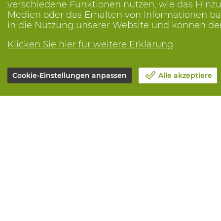
verschiedene Funktionen nutzen, wie das Hinzuf
Medien oder das Erhalten von Informationen bas
in die Nutzung unserer Website und können de
Klicken Sie hier für weitere Erklärung
Cookie-Einstellungen anpassen
Alle akzeptiere
Unsere Firma
Alle Leistun
Blog
Online beste
Kontakt
Maintenance 
Einen Termin machen 📆
Measurement
Corporate Social Responsability
Printing
Arbeiten bei Vandeputte
Distribution