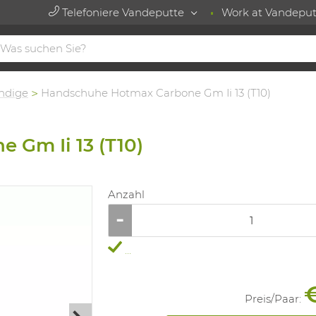
Telefoniere Vandeputte
Work at Vandeput
ndige
Handschuhe Hotmax Carbone Gm Ii 13 (T10)
Gm Ii 13 (T10)
Anzahl
...
Preis/
Paar
: