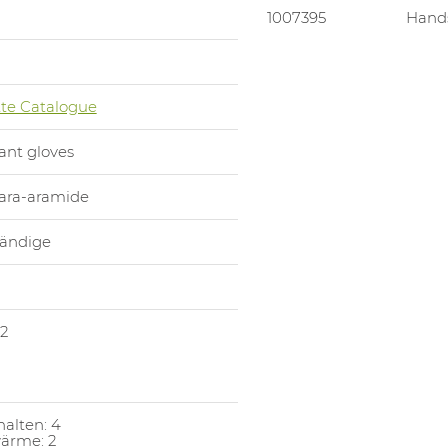
1007395
Hands
te Catalogue
tant gloves
para-aramide
tändige
 2
alten: 4
ärme: 2