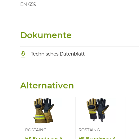
EN 659
Dokumente
Technisches Datenblatt
Alternativen
ROSTAING
ROSTAING
H
S Brandweer ATTACK6PEOMTEX-B Cork
H
S Brandweer ATTACK6PEOTEX-B Cork