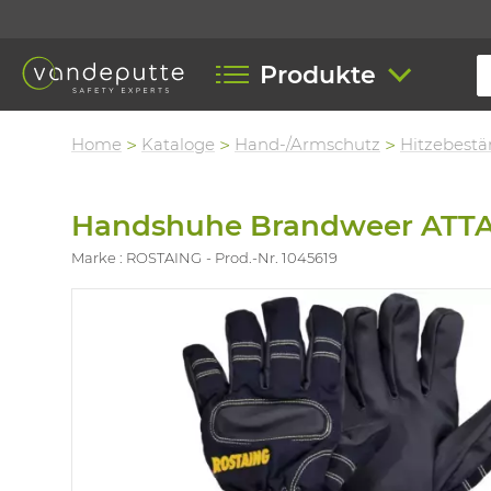
Produkte
Home
Kataloge
Hand-/Armschutz
Hitzebestä
Handshuhe Brandweer AT
Marke : ROSTAING
Prod.-Nr. 1045619