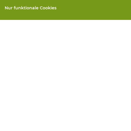
Nur funktionale Cookies
gen
Alle Produkte
llen
PSA nach Maß
and repair
Handschutz
 services
Fuss Schutz
Protektive Kleidung
 machines
We will take care for you
ngen
Datenschutz
Haftungsausschluss
Cookie-Eins