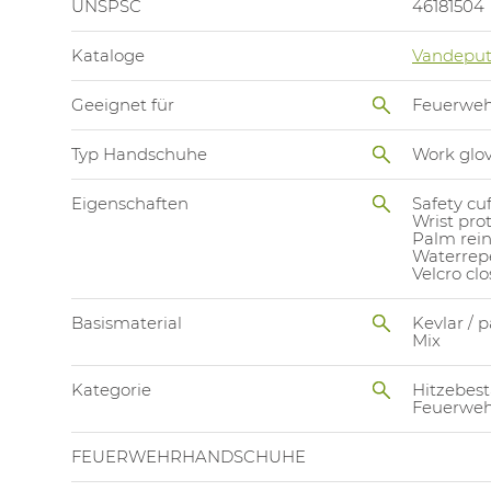
UNSPSC
46181504
Kataloge
Vandeput
Geeignet für
Feuerweh
Typ Handschuhe
Work glo
Eigenschaften
Safety cuf
Wrist pro
Palm rei
Waterrepe
Velcro cl
Basismaterial
Kevlar / 
Mix
Kategorie
Hitzebes
Feuerweh
FEUERWEHRHANDSCHUHE