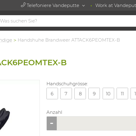
Telefoniere Vandeputte
Work at Vandeput
ndige
Handshuhe Brandweer ATTACK6PEOMTEX-B
TACK6PEOMTEX-B
Handschuhgrösse:
6
7
8
9
10
11
Anzahl