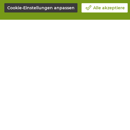
Cookie-Einstellungen anpassen
Alle akzeptiere
Unsere Firma
Alle Leistun
Blog
Online beste
Kontakt
Maintenance 
Einen Termin machen 📆
Measurement
Corporate Social Responsability
Printing
Arbeiten bei Vandeputte
Distribution
Rucksendeformular
Need advice? 
© Vandeputte
Verkaufsbedingu