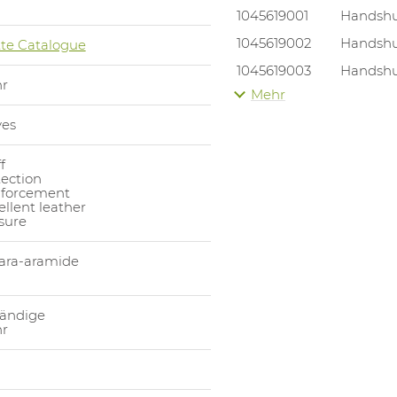
1045619001
Handsh
1045619002
Handsh
te Catalogue
1045619003
Handsh
r
Mehr
1045619004
Handsh
ves
1045619005
Handsh
1045619006
Handsh
f
tection
1045619007
Handsh
nforcement
llent leather
osure
para-aramide
tändige
r