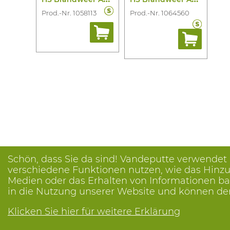
Prod.-Nr. 1058113
Prod.-Nr. 1064560
Schön, dass Sie da sind! Vandeputte verwendet
verschiedene Funktionen nutzen, wie das Hinzuf
Medien oder das Erhalten von Informationen bas
in die Nutzung unserer Website und können de
Klicken Sie hier für weitere Erklärung